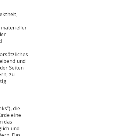
ektheit,
materieller
der
d
orsätzliches
leibend und
 der Seiten
rn, zu
tig
ks”), die
ürde eine
em das
lich und
dern. Das