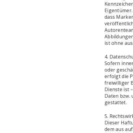
Kennzeichen
Eigentümer. 
dass Markenz
veröffentlic
Autorenteam
Abbildungen
ist ohne au
4. Datensch
Sofern inne
oder geschä
erfolgt die 
freiwillige
Dienste ist
Daten bzw. 
gestattet.
5. Rechtswi
Dieser Haftu
dem aus auf 