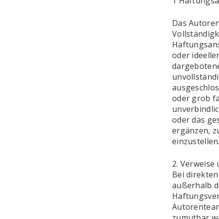
1 Haftungsa
Das Autoren
Vollständigk
Haftungsans
oder ideelle
dargebotene
unvollständ
ausgeschlos
oder grob fa
unverbindlic
oder das ge
ergänzen, zu
einzustellen
2. Verweise 
Bei direkten
außerhalb d
Haftungsverp
Autorenteam
zumutbar wär