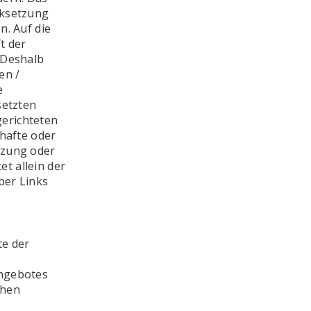
nksetzung
n. Auf die
t der
 Deshalb
en /
e
setzten
gerichteten
rhafte oder
tzung oder
t allein der
ber Links
te der
angebotes
chen