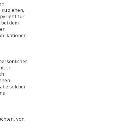
en
 zu ziehen,
pyright für
n bei dem
her
ublikationen
.
persönlicher
ht, so
ch
tenen
gabe solcher
yms
achten, von