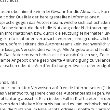
usschluss
team übernimmt keinerlei Gewähr für die Aktualität, Korr
eit oder Qualität der bereitgestellten Informationen.
prüche gegen das Autorenteam, welche sich auf Schäden 
r Art beziehen, die durch die Nutzung oder Nichtnutzung 
n Informationen bzw. durch die Nutzung fehlerhafter un
iger Informationen verursacht wurden, sind grundsätzlich
sen, sofern seitens des Autorenteams kein nachweislich v
hrlässiges Verschulden vorliegt. Alle Angebote sind freib
h. Das Autorenteam behält es sich ausdrücklich vor, Teile
samte Angebot ohne gesonderte Ankündigung zu verände
 löschen oder die Veröffentlichung zeitweise oder endgül
.
und Links
 oder indirekten Verweisen auf fremde Internetseiten (“Lin
es Verantwortungsbereiches des Autorenteams liegen, w
flichtung ausschließlich in dem Fall in Kraft treten, in d
 von den Inhalten Kenntnis hat und es ihm technisch mög
e, die Nutzung im Falle rechtswidriger Inhalte zu verhin