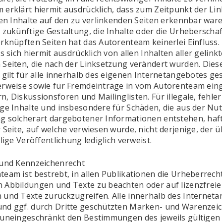
 erklärt hiermit ausdrücklich, dass zum Zeitpunkt der Li
len Inhalte auf den zu verlinkenden Seiten erkennbar ware
 zukünftige Gestaltung, die Inhalte oder die Urheberschaf
rknüpften Seiten hat das Autorenteam keinerlei Einfluss.
es sich hiermit ausdrücklich von allen Inhalten aller gelinkt
 Seiten, die nach der Linksetzung verändert wurden. Dies
 gilt für alle innerhalb des eigenen Internetangebotes ge
erweise sowie für Fremdeinträge in vom Autorenteam ein
, Diskussionsforen und Mailinglisten. Für illegale, fehle
ige Inhalte und insbesondere für Schäden, die aus der Nu
g solcherart dargebotener Informationen entstehen, hafte
 Seite, auf welche verwiesen wurde, nicht derjenige, der ü
ilige Veröffentlichung lediglich verweist.
 und Kennzeichenrecht
eam ist bestrebt, in allen Publikationen die Urheberrech
 Abbildungen und Texte zu beachten oder auf lizenzfreie
 und Texte zurückzugreifen. Alle innerhalb des Internet
nd ggf. durch Dritte geschützten Marken- und Warenzei
 uneingeschränkt den Bestimmungen des jeweils gültigen