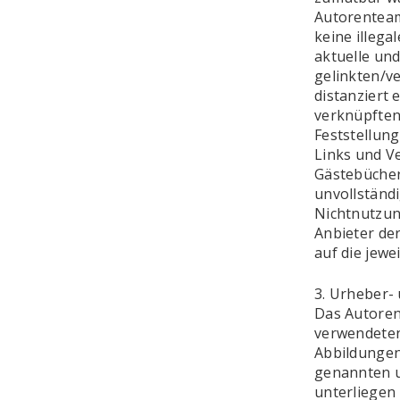
Autorenteam
keine illega
aktuelle und
gelinkten/ve
distanziert 
verknüpften
Feststellung
Links und V
Gästebüchern
unvollständ
Nichtnutzun
Anbieter der
auf die jewe
3. Urheber-
Das Autorent
verwendeten
Abbildungen
genannten u
unterliegen