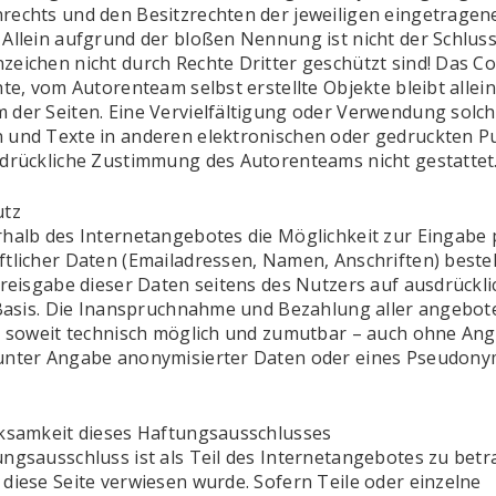
rechts und den Besitzrechten der jeweiligen eingetragen
Allein aufgrund der bloßen Nennung ist nicht der Schluss
eichen nicht durch Rechte Dritter geschützt sind! Das Co
hte, vom Autorenteam selbst erstellte Objekte bleibt allei
 der Seiten. Eine Vervielfältigung oder Verwendung solc
 und Texte in anderen elektronischen oder gedruckten P
sdrückliche Zustimmung des Autorenteams nicht gestattet
utz
rhalb des Internetangebotes die Möglichkeit zur Eingabe 
ftlicher Daten (Emailadressen, Namen, Anschriften) beste
Preisgabe dieser Daten seitens des Nutzers auf ausdrückli
r Basis. Die Inanspruchnahme und Bezahlung aller angebo
 – soweit technisch möglich und zumutbar – auch ohne An
unter Angabe anonymisierter Daten oder eines Pseudon
rksamkeit dieses Haftungsausschlusses
ngsausschluss ist als Teil des Internetangebotes zu betr
diese Seite verwiesen wurde. Sofern Teile oder einzelne