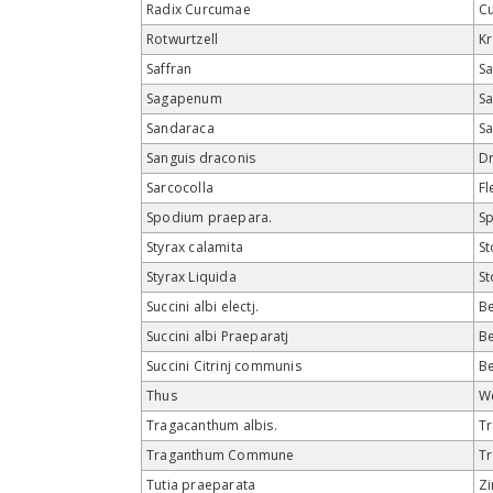
Radix Curcumae
C
Rotwurtzell
K
Saffran
Sa
Sagapenum
S
Sandaraca
S
Sanguis draconis
Dr
Sarcocolla
Fl
Spodium praepara.
S
Styrax calamita
St
Styrax Liquida
St
Succini albi electj.
Be
Succini albi Praeparatj
Be
Succini Citrinj communis
Be
Thus
W
Tragacanthum albis.
Tr
Traganthum Commune
Tr
Tutia praeparata
Zi