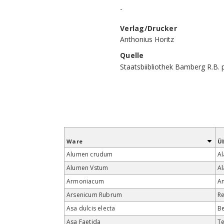
-
Verlag/Drucker
Anthonius Horitz
Quelle
Staatsbiibliothek Bamberg R.B. 
Ware
Ü
Alumen crudum
Al
Alumen Vstum
Al
Armoniacum
A
Arsenicum Rubrum
Re
Asa dulcis electa
B
Asa Faetida
Te