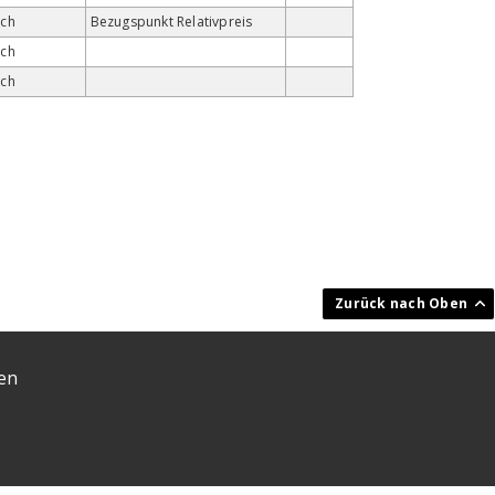
ach
Bezugspunkt Relativpreis
ach
ach
en