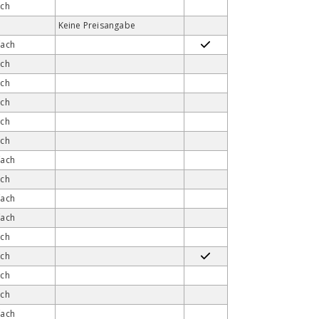
ach
Keine Preisangabe
fach
ach
ach
ach
ach
ach
fach
ach
fach
fach
ach
ach
ach
ach
fach