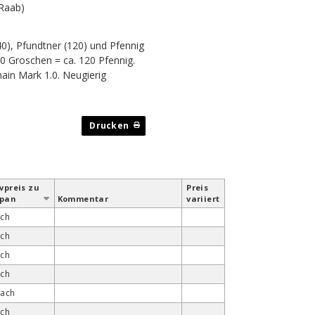
 Raab)
40), Pfundtner (120) und Pfennig
10 Groschen = ca. 120 Pfennig.
in Mark 1.0. Neugierig
v­preis zu
Preis
span
Kommentar
variiert
ach
ach
ach
ach
fach
ach