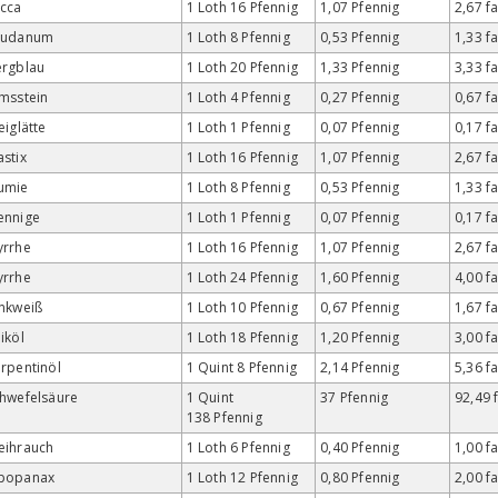
cca
1 Loth 16 Pfennig
1,07 Pfennig
2,67 f
audanum
1 Loth 8 Pfennig
0,53 Pfennig
1,33 f
ergblau
1 Loth 20 Pfennig
1,33 Pfennig
3,33 f
msstein
1 Loth 4 Pfennig
0,27 Pfennig
0,67 f
eiglätte
1 Loth 1 Pfennig
0,07 Pfennig
0,17 f
stix
1 Loth 16 Pfennig
1,07 Pfennig
2,67 f
umie
1 Loth 8 Pfennig
0,53 Pfennig
1,33 f
ennige
1 Loth 1 Pfennig
0,07 Pfennig
0,17 f
yrrhe
1 Loth 16 Pfennig
1,07 Pfennig
2,67 f
yrrhe
1 Loth 24 Pfennig
1,60 Pfennig
4,00 f
nkweiß
1 Loth 10 Pfennig
0,67 Pfennig
1,67 f
iköl
1 Loth 18 Pfennig
1,20 Pfennig
3,00 f
rpentinöl
1 Quint 8 Pfennig
2,14 Pfennig
5,36 f
hwefelsäure
1 Quint
37 Pfennig
92,49 
138 Pfennig
eihrauch
1 Loth 6 Pfennig
0,40 Pfennig
1,00 f
popanax
1 Loth 12 Pfennig
0,80 Pfennig
2,00 f