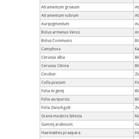
Atramentum griseum
A
Atramentum rubrum
A
Auripigmentum
Au
Bolus armenus Verus
Ar
Bolus Communis
Bo
Camphora
K
Cerussa alba
Bl
Cerussa Citrina
Bl
Cinober
Z
Colla piscium
Fi
Folia Argentj
Bl
Folia auripuriss.
Bl
Folia Zwischgolt
Z
Grana masticis Selecta
Ma
Gummj arabicum
G
Haematites praepara.
Hä