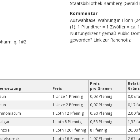
Staatsbibliothek Bamberg (Gerald
Kommentar
Auswahltaxe. Währung in Florin (2
(1). 1 Pfundtner = 1 Zwölfer = ca. 
Nutzungslizenz gemäß Public Doma
geworden?
Link zur Randnotiz
.
pharm. q. 1#2
Preis
Relati
bersetzung
Preis
pro Gramm
Grün­
aun
1 Unze 1 Pfennig
0,03 Pfennig
0,08 f
aun
1 Unze 2 Pfennig
0,07 Pfennig
0,17 f
mmoniacum
1 Loth 12 Pfennig
0,80 Pfennig
2,00 f
algar
1 Loth 8 Pfennig
0,53 Pfennig
1,33 f
enzoe
1 Loth 120 Pfennig
8 Pfennig
20,00 
ufelsdreck
1 Loth 16 Pfennig
1,07 Pfennig
2,67 f