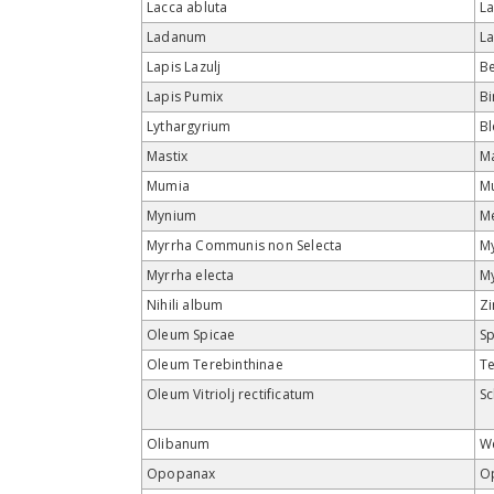
Lacca abluta
La
Ladanum
L
Lapis Lazulj
B
Lapis Pumix
Bi
Lythargyrium
Bl
Mastix
Ma
Mumia
M
Mynium
M
Myrrha Communis non Selecta
M
Myrrha electa
M
Nihili album
Zi
Oleum Spicae
Sp
Oleum Terebinthinae
Te
Oleum Vitriolj rectificatum
Sc
Olibanum
W
Opopanax
O