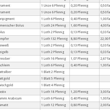
trament
1 Unze 6 Pfennig
0,20 Pfennig
0,50 f
trament
1 Unze 6 Pfennig
0,20 Pfennig
0,50 f
ripigment
1 Loth 6 Pfennig
0,40 Pfennig
1,00 f
menischer Bolus
1 Loth 24 Pfennig
1,60 Pfennig
4,00 f
lus
1 Loth 2 Pfennig
0,13 Pfennig
0,33 f
ampfer
1 Loth 132 Pfennig
8,80 Pfennig
22,00 
eiweiß
1 Loth 2 Pfennig
0,13 Pfennig
0,33 f
eigelb
1 Loth 2 Pfennig
0,13 Pfennig
0,33 f
innober
1 Loth 16 Pfennig
1,07 Pfennig
2,67 f
schleim
1 Loth 6 Pfennig
0,40 Pfennig
1,00 f
attsilber
1 Blatt 2 Pfennig
attgold
1 Blatt 5 Pfennig
wischgold
1 Blatt 4 Pfennig
stix
1 Loth 18 Pfennig
1,20 Pfennig
3,00 f
ummi Arabicum
1 Loth 6 Pfennig
0,40 Pfennig
1,00 f
matit
1 Loth 12 Pfennig
0,80 Pfennig
2,00 f