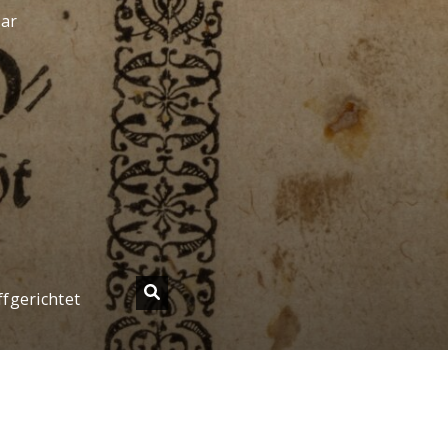
sar
fgerichtet