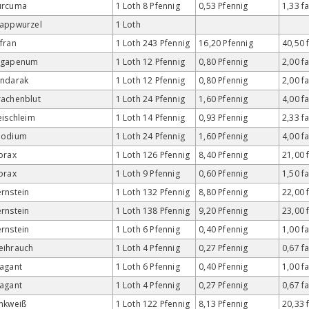
urcuma
1 Loth 8 Pfennig
0,53 Pfennig
1,33 f
rappwurzel
1 Loth
fran
1 Loth 243 Pfennig
16,20 Pfennig
40,50 
agapenum
1 Loth 12 Pfennig
0,80 Pfennig
2,00 f
andarak
1 Loth 12 Pfennig
0,80 Pfennig
2,00 f
achenblut
1 Loth 24 Pfennig
1,60 Pfennig
4,00 f
eischleim
1 Loth 14 Pfennig
0,93 Pfennig
2,33 f
podium
1 Loth 24 Pfennig
1,60 Pfennig
4,00 f
orax
1 Loth 126 Pfennig
8,40 Pfennig
21,00 
orax
1 Loth 9 Pfennig
0,60 Pfennig
1,50 f
rnstein
1 Loth 132 Pfennig
8,80 Pfennig
22,00 
rnstein
1 Loth 138 Pfennig
9,20 Pfennig
23,00 
rnstein
1 Loth 6 Pfennig
0,40 Pfennig
1,00 f
eihrauch
1 Loth 4 Pfennig
0,27 Pfennig
0,67 f
agant
1 Loth 6 Pfennig
0,40 Pfennig
1,00 f
agant
1 Loth 4 Pfennig
0,27 Pfennig
0,67 f
nkweiß
1 Loth 122 Pfennig
8,13 Pfennig
20,33 