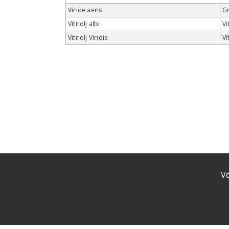
Viride aeris
G
Vitriolj albi
Vi
Vitriolj Viridis
Vi
V