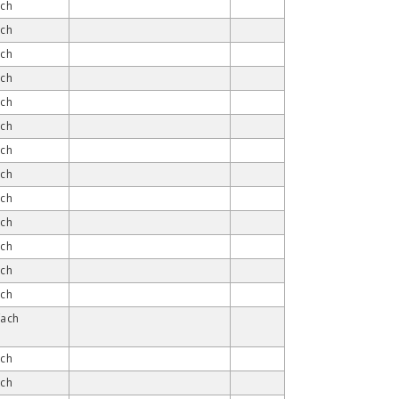
ach
ach
ach
ach
ach
ach
ach
ach
ach
ach
ach
ach
ach
fach
ach
ach