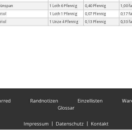
rünspan
1 Loth 6 Pfennig
0,40 Pfennig
1,00 f
triol
1 Loth 1 Pfennig
0,07 Pfennig
0,17 f
triol
1 Unze 4 Pfennig
0,13 Pfennig
0,33 f
orred
Randnotizen
Einzellisten
War
Glossar
Impressum
Datenschutz
Kontakt