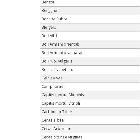
Benzoi
Berggrün
Bezetta Rubra
Bleigelb
Boli Albi
Boli Armeni oriental:
Boli Armeni praeparat:
Boli rub. vulgaris
Boracis venetian:
Calcis vivae
Camphorae
Capitis mortui Aluminis
Capitis mortui Vitrioli
Carbonum Tiliae
Cerae albae
Cerae Arboreae
Cerae citrinae virginae