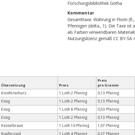
Forschungsbibliothek Gotha
Kommentar
Gesamttaxe. Währung in Florin (fl.,
Pfennigen (delta., 1). Die Taxe is
als Farben verwendbaren Materiali
Nutzungslizenz gemäß CC BY-SA 4
Preis
Übersetzung
Preis
pro Gramm
Koniferenharz
1 Loth 2 Pfennig
0,13 Pfennig
Essig
1 Loth 2 Pfennig
0,13 Pfennig
Essig
1 Loth 8 Pfennig
0,53 Pfennig
Essig
1 Loth 2 Pfennig
0,13 Pfennig
Kesselbraun
1 Loth 16 Pfennig
1,07 Pfennig
Kupferoxid
1 Loth 4 Pfennig
0,27 Pfennig