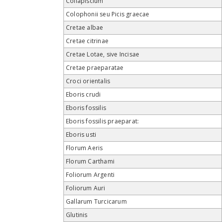
Collapiscium
Colophonii seu Picis graecae
Cretae albae
Cretae citrinae
Cretae Lotae, sive Incisae
Cretae praeparatae
Croci orientalis
Eboris crudi
Eboris fossilis
Eboris fossilis praeparat:
Eboris usti
Florum Aeris
Florum Carthami
Foliorum Argenti
Foliorum Auri
Gallarum Turcicarum
Glutinis