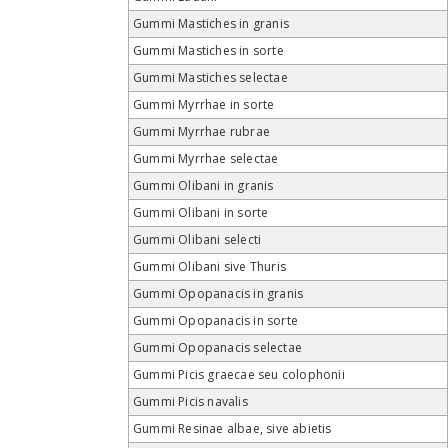
Gummi Mastiches in granis
Gummi Mastiches in sorte
Gummi Mastiches selectae
Gummi Myrrhae in sorte
Gummi Myrrhae rubrae
Gummi Myrrhae selectae
Gummi Olibani in granis
Gummi Olibani in sorte
Gummi Olibani selecti
Gummi Olibani sive Thuris
Gummi Opopanacis in granis
Gummi Opopanacis in sorte
Gummi Opopanacis selectae
Gummi Picis graecae seu colophonii
Gummi Picis navalis
Gummi Resinae albae, sive abietis