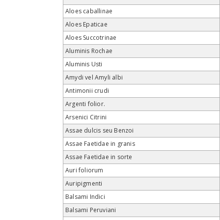
Aloes caballinae
Aloes Epaticae
Aloes Succotrinae
Aluminis Rochae
Aluminis Usti
Amydi vel Amyli albi
Antimonii crudi
Argenti folior.
Arsenici Citrini
Assae dulcis seu Benzoi
Assae Faetidae in granis
Assae Faetidae in sorte
Auri foliorum
Auripigmenti
Balsami Indici
Balsami Peruviani