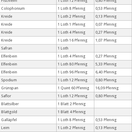
Fischleim
1 Loth 12 Pfennig
0,80 Pfennig
Colophonium
1 Loth 8 Pfennig
0,53 Pfennig
Kreide
1 Loth 2 Pfennig
0,13 Pfennig
Kreide
1 Loth 1 Pfennig
0,07 Pfennig
Kreide
1 Loth 4 Pfennig
0,27 Pfennig
Kreide
1 Loth 16 Pfennig
1,07 Pfennig
Safran
1 Loth
Elfenbein
1 Loth 4 Pfennig
0,27 Pfennig
Elfenbein
1 Loth 80 Pfennig
5,33 Pfennig
Elfenbein
1 Loth 96 Pfennig
6,40 Pfennig
Spodium
1 Loth 12 Pfennig
0,80 Pfennig
Grünspan
1 Quint 60 Pfennig
16,09 Pfennig
Saflor
1 Loth 12 Pfennig
0,80 Pfennig
Blattsilber
1 Blatt 2 Pfennig
Blattgold
1 Blatt 4 Pfennig
Galläpfel
1 Loth 8 Pfennig
0,53 Pfennig
Leim
1 Loth 2 Pfennig
0,13 Pfennig