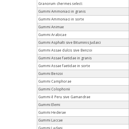
Granorum chermes select:
Gummi Ammoniaci in granis
Gummi Ammoniaci in sorte
Gummi Animae
Gummi Arabicae
Gummi Asphalti sive Bituminis Judaici
Gummi Assae dulcis sive Benzoi
Gummi Assae faetidae in granis
Gummi Assae faetidae in sorte
Gummi Benzoi
Gummi Camphorae
Gummi Colophonii
Gummi ê Peru sive Gamandrae
Gummi Elemi
Gummi Hederae
Gummi Laccae
Gummi Ladani