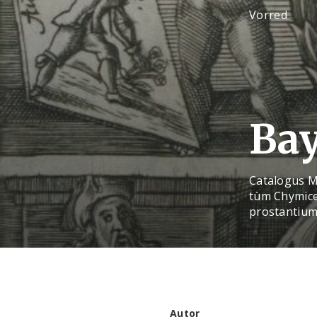
Vorred
Bay
Catalogus M
tùm Chymice
prostantium
Autor