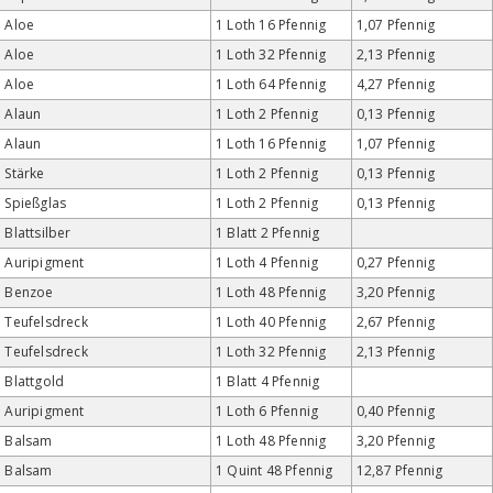
Aloe
1 Loth 16 Pfennig
1,07 Pfennig
Aloe
1 Loth 32 Pfennig
2,13 Pfennig
Aloe
1 Loth 64 Pfennig
4,27 Pfennig
Alaun
1 Loth 2 Pfennig
0,13 Pfennig
Alaun
1 Loth 16 Pfennig
1,07 Pfennig
Stärke
1 Loth 2 Pfennig
0,13 Pfennig
Spießglas
1 Loth 2 Pfennig
0,13 Pfennig
Blattsilber
1 Blatt 2 Pfennig
Auripigment
1 Loth 4 Pfennig
0,27 Pfennig
Benzoe
1 Loth 48 Pfennig
3,20 Pfennig
Teufelsdreck
1 Loth 40 Pfennig
2,67 Pfennig
Teufelsdreck
1 Loth 32 Pfennig
2,13 Pfennig
Blattgold
1 Blatt 4 Pfennig
Auripigment
1 Loth 6 Pfennig
0,40 Pfennig
Balsam
1 Loth 48 Pfennig
3,20 Pfennig
Balsam
1 Quint 48 Pfennig
12,87 Pfennig