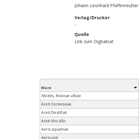
Johann Leonhard Pfaffenreutter
Verlag/Drucker
-
Quelle
Link zum Digitalisat
Ware
Abietis, Resinae albae
Aceti Cereviseae
Aceti Destillati
Aceti Vini albi
Aeris squamae
Aeris usti