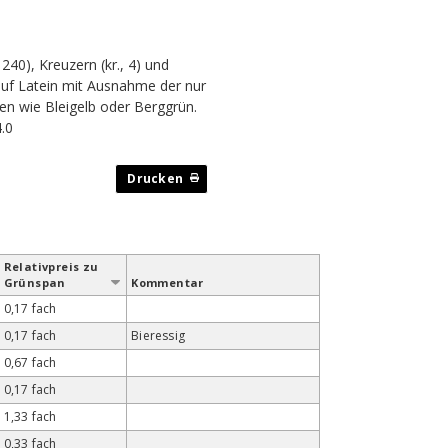
 240), Kreuzern (kr., 4) und
t auf Latein mit Ausnahme der nur
en wie Bleigelb oder Berggrün.
.0
Relativ­preis zu
Grün­span
Kommentar
0,17 fach
0,17 fach
Bieressig
0,67 fach
0,17 fach
1,33 fach
0,33 fach