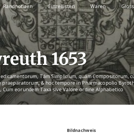
Randnotizen
Einzellisten
Waren
Glos
reuth 1653
edicamentorum, Tám Simplicium, quám Compositorum, cù
 praeparatorum, & hoc tempore in Pharmacopolio Byrot
, Cum eorundem Taxa sive Valore ordine Alphabetico
Bildnachweis