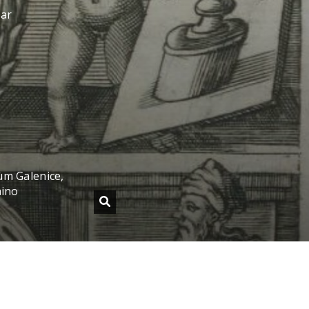
sar
m Galenice,
hino