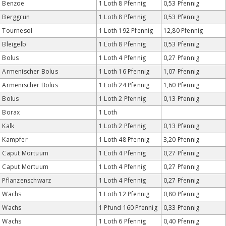
Benzoe
1 Loth 8 Pfennig
0,53 Pfennig
Berggrün
1 Loth 8 Pfennig
0,53 Pfennig
Tournesol
1 Loth 192 Pfennig
12,80 Pfennig
Bleigelb
1 Loth 8 Pfennig
0,53 Pfennig
Bolus
1 Loth 4 Pfennig
0,27 Pfennig
Armenischer Bolus
1 Loth 16 Pfennig
1,07 Pfennig
Armenischer Bolus
1 Loth 24 Pfennig
1,60 Pfennig
Bolus
1 Loth 2 Pfennig
0,13 Pfennig
Borax
1 Loth
Kalk
1 Loth 2 Pfennig
0,13 Pfennig
Kampfer
1 Loth 48 Pfennig
3,20 Pfennig
Caput Mortuum
1 Loth 4 Pfennig
0,27 Pfennig
Caput Mortuum
1 Loth 4 Pfennig
0,27 Pfennig
Pflanzenschwarz
1 Loth 4 Pfennig
0,27 Pfennig
Wachs
1 Loth 12 Pfennig
0,80 Pfennig
Wachs
1 Pfund 160 Pfennig
0,33 Pfennig
Wachs
1 Loth 6 Pfennig
0,40 Pfennig