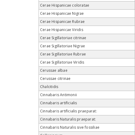
Cerae Hispanicae coloratae
Cerae Hispanicae Nigrae
Cerae Hispanicae Rubrae
Cerae Hispanicae Viridis
Cerae Sigillatoriae citrinae
Cerae Sigillatoriae Nigrae
Cerae Sigillatoriae Rubrae
Cerae Sigillatoriae Viridis
Cerussae albae
Cerussae citrinae
Chalcitidis
Cinnabaris Antimonii
Cinnabaris artificialis
Cinnabaris artificialis praeparat:
Cinnabaris Naturalis praeparat:
Cinnabaris Naturalis sive fossiliae