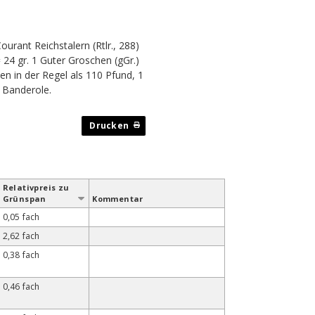
urant Reichstalern (Rtlr., 288)
= 24 gr. 1 Guter Groschen (gGr.)
n in der Regel als 110 Pfund, 1
 Banderole.
Relativ­preis zu
Grün­span
Kommentar
0,05 fach
2,62 fach
0,38 fach
0,46 fach