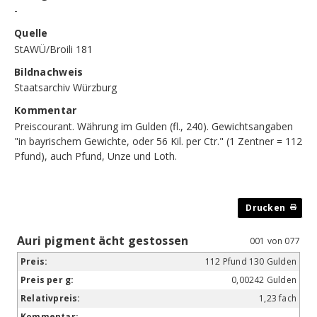
-
Quelle
StAWÜ/Broili 181
Bildnachweis
Staatsarchiv Würzburg
Kommentar
Preiscourant. Währung im Gulden (fl., 240). Gewichtsangaben
"in bayrischem Gewichte, oder 56 Kil. per Ctr." (1 Zentner = 112
Pfund), auch Pfund, Unze und Loth.
Auri pigment ächt gestossen
001 von 077
112 Pfund 130 Gulden
0,00242 Gulden
1,23 fach