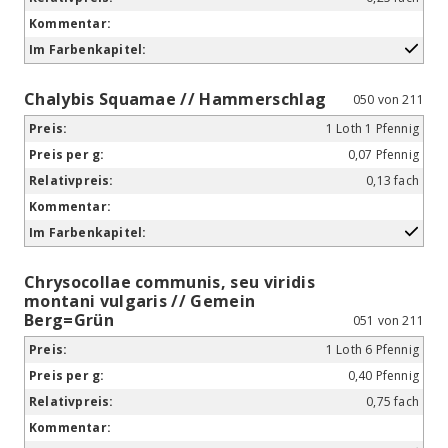
Chalybis Squamae // Hammerschlag
050 von 211
1 Loth 1 Pfennig
0,07 Pfennig
0,13 fach
Chrysocollae communis, seu viridis
montani vulgaris // Gemein
Berg=Grün
051 von 211
1 Loth 6 Pfennig
0,40 Pfennig
0,75 fach