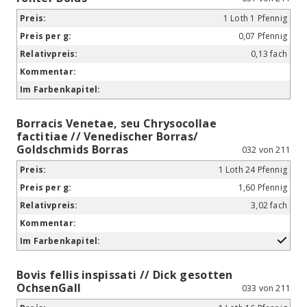
1 Loth 1 Pfennig
0,07 Pfennig
0,13 fach
Borracis Venetae, seu Chrysocollae
factitiae // Venedischer Borras/
Goldschmids Borras
032 von 211
1 Loth 24 Pfennig
1,60 Pfennig
3,02 fach
Bovis fellis inspissati // Dick gesotten
OchsenGall
033 von 211