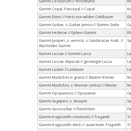
Gummi Cerasorum // Kirschhartz
K
Gummi Copal, Pancopal // Copal
K
Gummi Elemi // Hartz von wilden Oehlbaum
El
Gummi Guttae, s. Guttae Jemou // Gummi Gutte
G
Gummi Hederae // Epheu=Gummi
E
Gummi Juniperi, s. vernicis, s. Sandaracae Arab. //
S
Wacholder Gummi
Gummi Laccae // Gummi Lacca
La
Gummi Laccae depurati // gereinigte Lacca
La
Gummi Ladani // Ladanum
L
Gummi Mastiches in granis // Mastix+ Körner
Ma
Gummi Mastiches, s. Resinae Lentisci // Mastix
Ma
Gummi Opopanacis // Opopanax
O
Gummi Sagapeni, s. Serapini
S
Gummi Sarcocollae // Fleischleim
Fl
Gummi tragacanthi communis // Traganth
Tr
Gummi tragacanthi electi // auserlesen Traganth
Tr