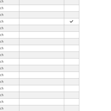
ach
ach
ach
ach
ach
ach
ach
ach
ach
ach
ach
ach
ach
ach
ach
ach
ach