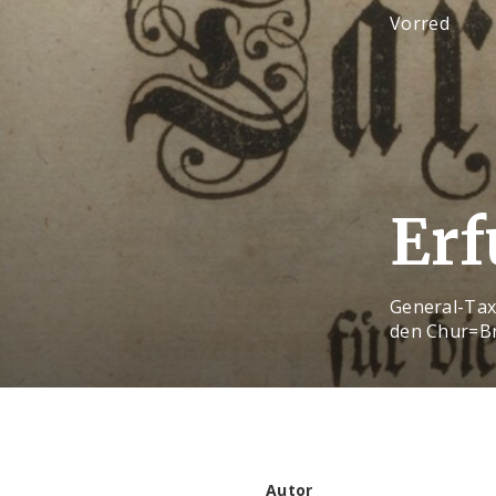
Vorred
Erf
General-Tax
den Chur=Br
Autor