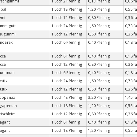
irschgummi
1 Loth 2 Pfennig
0,13 Pfennig
0,06 f
opal
1 Loth 18 Pfennig
1,20 Pfennig
0,55 f
emi
1 Loth 12 Pfennig
0,80 Pfennig
0,36 f
ummigutt
1 Loth 24 Pfennig
1,60 Pfennig
0,73 f
feugummi
1 Loth 12 Pfennig
0,80 Pfennig
0,36 f
andarak
1 Loth 6 Pfennig
0,40 Pfennig
0,18 f
cca
1 Loth 6 Pfennig
0,40 Pfennig
0,18 f
cca
1 Loth 12 Pfennig
0,80 Pfennig
0,36 f
audanum
1 Loth 6 Pfennig
0,40 Pfennig
0,18 f
stix
1 Loth 24 Pfennig
1,60 Pfennig
0,73 f
stix
1 Loth 12 Pfennig
0,80 Pfennig
0,36 f
popanax
1 Loth 48 Pfennig
3,20 Pfennig
1,45 f
agapenum
1 Loth 18 Pfennig
1,20 Pfennig
0,55 f
eischleim
1 Loth 12 Pfennig
0,80 Pfennig
0,36 f
agant
1 Loth 6 Pfennig
0,40 Pfennig
0,18 f
agant
1 Loth 18 Pfennig
1,20 Pfennig
0,55 f