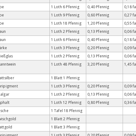
loe
1 Loth 6 Pfennig
0,40 Pfennig
0,18 f
loe
1 Loth 9 Pfennig
0,60 Pfennig
0,27 f
loe
1 Loth 18 Pfennig
1,20 Pfennig
0,55 f
aun
1 Loth 2 Pfennig
0,13 Pfennig
0,06 f
aun
1 Loth 6 Pfennig
0,40 Pfennig
0,18 f
ärke
1 Loth 3 Pfennig
0,20 Pfennig
0,09 f
ießglas
1 Loth 2 Pfennig
0,13 Pfennig
0,06 f
anntwein
1 Loth 48 Pfennig
3,20 Pfennig
1,45 f
attsilber
1 Blatt 1 Pfennig
ripigment
1 Loth 3 Pfennig
0,20 Pfennig
0,09 f
algar
1 Loth 2 Pfennig
0,13 Pfennig
0,06 f
phalt
1 Loth 12 Pfennig
0,80 Pfennig
0,36 f
usche
1 Tafel 18 Pfennig
wischgold
1 Blatt 2 Pfennig
attgold
1 Blatt 3 Pfennig
ripigment
1 Loth 3 Pfennig
0,20 Pfennig
0,09 f