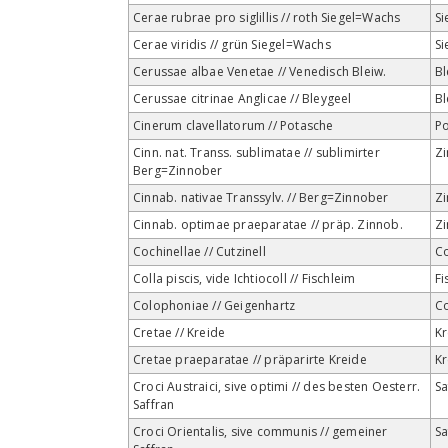
Cerae rubrae pro siglillis // roth Siegel=Wachs
Si
Cerae viridis // grün Siegel=Wachs
Si
Cerussae albae Venetae // Venedisch Bleiw.
Bl
Cerussae citrinae Anglicae // Bleygeel
Bl
Cinerum clavellatorum // Potasche
Po
Cinn. nat. Transs. sublimatae // sublimirter
Z
Berg=Zinnober
Cinnab. nativae Transsylv. // Berg=Zinnober
Z
Cinnab. optimae praeparatae // präp. Zinnob.
Z
Cochinellae // Cutzinell
Co
Colla piscis, vide Ichtiocoll // Fischleim
Fi
Colophoniae // Geigenhartz
C
Cretae // Kreide
Kr
Cretae praeparatae // präparirte Kreide
Kr
Croci Austraici, sive optimi // des besten Oesterr.
Sa
Saffran
Croci Orientalis, sive communis // gemeiner
Sa