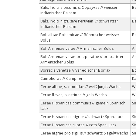
Bals. Indici albissimi, s. Copayvae // weisser
B
Indianischer Balsam
Bals. Indici nigri, sive Peruviani // schwartzer
B
Indianischer Balsam
Boli albae Bohemicae // Böhmischer weisser
Bo
Bolus
Boli Armenae verae // Armenischer Bolus
Ar
Boli Armenae verae praeparatae // präparirter
Ar
Armenischer Bolus
Borracis Venetae // Venedischer Borrax
B
Camphorae // Campher
K
Cerae albae, s. candidae // weiß Jungf. Wachs
W
Cerae flavae, s. citrinae // gelb Wachs
W
Cerae Hispanicae communis // gemein Spanisch
Si
Lack
Cerae Hispanicae nigrae // schwartz Span. Lack
Si
Cerae Hispanicae rubrae // roth Span. Lack
Si
Cerae nigrae pro sigillis // schwartz Siegel=Wachs
Si