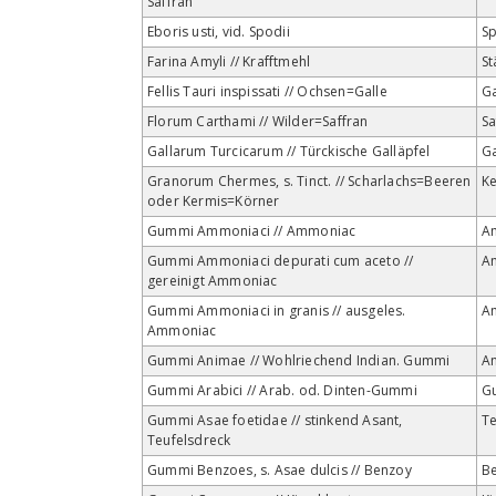
Saffran
Eboris usti, vid. Spodii
S
Farina Amyli // Krafftmehl
St
Fellis Tauri inspissati // Ochsen=Galle
Ga
Florum Carthami // Wilder=Saffran
Sa
Gallarum Turcicarum // Türckische Galläpfel
Ga
Granorum Chermes, s. Tinct. // Scharlachs=Beeren
K
oder Kermis=Körner
Gummi Ammoniaci // Ammoniac
A
Gummi Ammoniaci depurati cum aceto //
A
gereinigt Ammoniac
Gummi Ammoniaci in granis // ausgeles.
A
Ammoniac
Gummi Animae // Wohlriechend Indian. Gummi
A
Gummi Arabici // Arab. od. Dinten-Gummi
G
Gummi Asae foetidae // stinkend Asant,
Te
Teufelsdreck
Gummi Benzoes, s. Asae dulcis // Benzoy
B