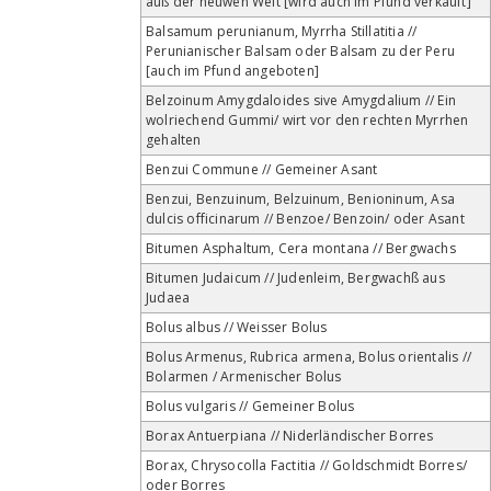
auß der neuwen Welt [wird auch im Pfund verkauft]
Balsamum perunianum, Myrrha Stillatitia //
Perunianischer Balsam oder Balsam zu der Peru
[auch im Pfund angeboten]
Belzoinum Amygdaloides sive Amygdalium // Ein
wolriechend Gummi/ wirt vor den rechten Myrrhen
gehalten
Benzui Commune // Gemeiner Asant
Benzui, Benzuinum, Belzuinum, Benioninum, Asa
dulcis officinarum // Benzoe/ Benzoin/ oder Asant
Bitumen Asphaltum, Cera montana // Bergwachs
Bitumen Judaicum // Judenleim, Bergwachß aus
Judaea
Bolus albus // Weisser Bolus
Bolus Armenus, Rubrica armena, Bolus orientalis //
Bolarmen / Armenischer Bolus
Bolus vulgaris // Gemeiner Bolus
Borax Antuerpiana // Niderländischer Borres
Borax, Chrysocolla Factitia // Goldschmidt Borres/
oder Borres