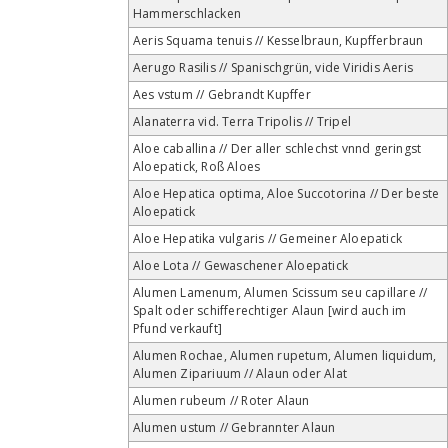
Hammerschlacken
Aeris Squama tenuis // Kesselbraun, Kupfferbraun
Aerugo Rasilis // Spanischgrün, vide Viridis Aeris
Aes vstum // Gebrandt Kupffer
Alanaterra vid. Terra Tripolis // Tripel
Aloe caballina // Der aller schlechst vnnd geringst
Aloepatick, Roß Aloes
Aloe Hepatica optima, Aloe Succotorina // Der beste
Aloepatick
Aloe Hepatika vulgaris // Gemeiner Aloepatick
Aloe Lota // Gewaschener Aloepatick
Alumen Lamenum, Alumen Scissum seu capillare //
Spalt oder schifferechtiger Alaun [wird auch im
Pfund verkauft]
Alumen Rochae, Alumen rupetum, Alumen liquidum,
Alumen Zipariuum // Alaun oder Alat
Alumen rubeum // Roter Alaun
Alumen ustum // Gebrannter Alaun