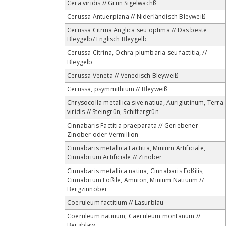
Cera viridis // Grün Sigelwachß
Cerussa Antuerpiana // Niderländisch Bleyweiß
Cerussa Citrina Anglica seu optima // Das beste
Bleygelb/ Englisch Bleygelb
Cerussa Citrina, Ochra plumbaria seu factitia, //
Bleygelb
Cerussa Veneta // Venedisch Bleyweiß
Cerussa, psymmithium // Bleyweiß
Chrysocolla metallica sive natiua, Auriglutinum, Terra
viridis // Steingrün, Schiffergrün
Cinnabaris Factitia praeparata // Geriebener
Zinober oder Vermillion
Cinnabaris metallica Factitia, Minium Artificiale,
Cinnabrium Artificiale // Zinober
Cinnabaris metallica natiua, Cinnabaris Foßilis,
Cinnabrium Foßile, Amnion, Minium Natiuum //
Bergzinnober
Coeruleum factitium // Lasurblau
Coeruleum natiuum, Caeruleum montanum //
Bergblaw