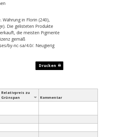
hen
. Währung in Florin (240),
e). Die gelisteten Produkte
rkauft, die meisten Pigmente
lizenz gemäß
ses/by-nc-sa/4.0/. Neugierig
Relativ­preis zu
Grün­span
Kommentar