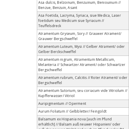
Asa dulcis, Belzoinum, Benzuinum, Beniouinum //
Benzue, Benzuin, Asant
Asa Foetida, Lacryma, Syriaca, siue Medica, Laser
foetidum seu Medicum siue Syriacum //
Teuffelsdreck
Atramentum Gryseum, Sory // Grauwer Atrament/
Grauwer Bergschweffel
Atramentum Luteum, Mysi // Gelber Atrament/ oder
Gelber Berckschweffel
Atramentum nigrum, Atramentum Metallicum,
Melanteria // Schwartzer Atrament/ oder Schwartzer
Bergschweffel
Atramentum rubrum, Calcitis // Roter Atrament/ oder
Bergschweffel
Atramentum Sutorium, seu coriacum vide Vitriolum //
Kupfferwasser/ Vitriol
Auripigmentum // Operment
Aurum Foliatum // Gelbbletter/ Feingoldt
Balsamum ex Hispania nova [auch im Pfund
erhältlich] // Balsam auß neuwer Hispanien/ oder