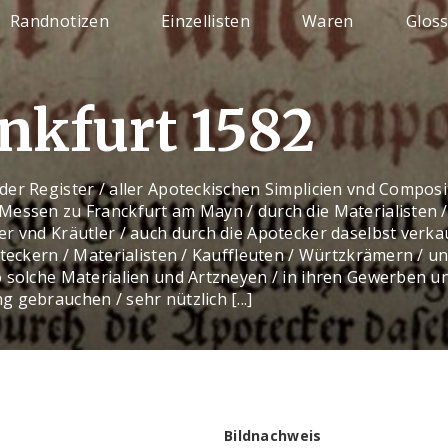
Randnotizen
Einzellisten
Waren
Glos
nkfurt 1582
er Register / aller Apoteckischen Simplicien vnd Composit
essen zu Franckfurt am Mayn / durch die Materialisten / 
r vnd Kräutler / auch durch die Apotecker daselbst verka
oteckern / Materialisten / Kauffleuten / Würtzkrämern / un
o solche Materialien und Artzneyen / in ihren Gewerben u
 gebrauchen / sehr nützlich [...]
Bildnachweis