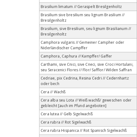
Brasilium limatum // Geraspelt Bresilgenholtz
Brasilium sive bresilium seu lignum Brasilium //
Bresilgenholtz
Brasilium, sive Bresilium, seu lignum Brasilianum //
Bresilgenholtz
Camphora vulgaris // Gemeiner Campher oder
Niderländischer Campffer
Camphora, Caphura // Kampffer/ Gaffer
Carthami, sive Cnici, sive Cneci, sive Croci Hortulani,
seu Seracenici Flores // Flor/ Safflor/ Wilden Saffran
Cedriae, pix Cedrina, Resina Cedri // Cedernhartz
oder bech
Cera // Wachß
Cera alba seu Lota // Weiß wachß/ geweschen oder
gebleicht [auch im Pfund angeboten]
Cera lutea // Gelb Sigelwachß
Cera rubra // Rot Sigelwachß
Cera rubra Hispanica // Rot Spanisch Sigelwachß