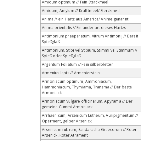
Amidum optimum // Fein Sterckmeel
Amidum, Amylum // Krafftmeel/ Sterckmeel
Anima // ein Hartz aus America/ Anime genannt
Anima orientalis // Ein ander art dieses Hartzs
Antimonium praeparatum, Vitrum Antimonij // Bereit
Spießglaß
Antimonium, Stibi vel Stibium, Stimmi vel Stimmum //
Spieß oder Spießglaß
Argentum Foliatum // Fein silberbletter
Armenius lapis // Armenierstein
Armoniacum optimum, Ammoniacum,
Hammoniacum, Thymiama, Transma // Der beste
Armoniack
Armoniacum vulgare officinarum, Apyrama // Der
gemeine Gummi Armoniack
Arrhaenicum, Arsenicum Lutheum, Auripigmentum //
Operment, gelber Arsenick
Arsenicum rubrum, Sandaracha Graecorum // Roter
Arsenick, Roter Atrament