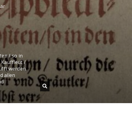
sar
en / so in
Kauffleut /
ufft werden.
d allen
nd