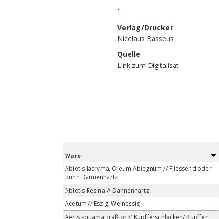
-
Verlag/Drucker
Nicolaus Basseus
Quelle
Link zum Digitalisat
Ware
Abietis lacryma, Oleum Abiegnum // Fliessend oder
dünn Dannenhartz
Abietis Resina // Dannenhartz
Acetum // Eszig, Weinessig
Aeris squama craßior // Kupfferschlacken/ Kupffer