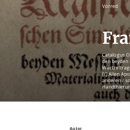
Vorred
Fra
Catalogus Od
den beyden M
Würtzeltrage
[/] Allen Ap
anderen / s
Handthierung
Autor