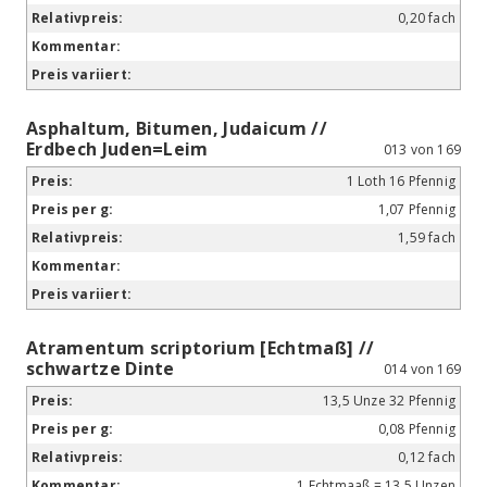
0,20 fach
Asphaltum, Bitumen, Judaicum //
Erdbech Juden=Leim
013 von 169
1 Loth 16 Pfennig
1,07 Pfennig
1,59 fach
Atramentum scriptorium [Echtmaß] //
schwartze Dinte
014 von 169
13,5 Unze 32 Pfennig
0,08 Pfennig
0,12 fach
1 Echtmaaß = 13,5 Unzen