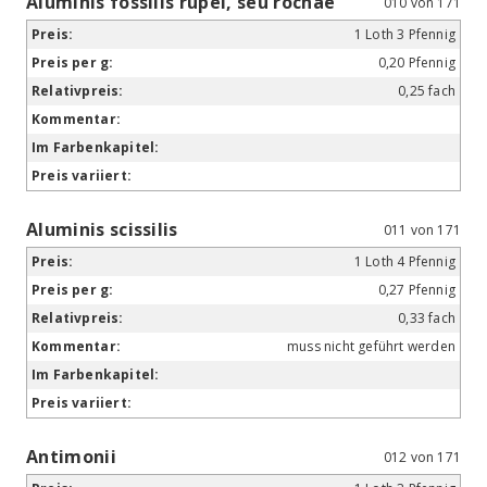
Aluminis fossilis rupei, seu rochae
010 von 171
1 Loth 3 Pfennig
0,20 Pfennig
0,25 fach
Aluminis scissilis
011 von 171
1 Loth 4 Pfennig
0,27 Pfennig
0,33 fach
muss nicht geführt werden
Antimonii
012 von 171