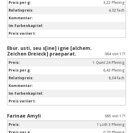
3,22 Pfennig
4,02 fach
Ebur. usti, seu s[ine] igne [alchem.
Zeichen Dreieck] praeparat.
064 von 171
1 Quint 24 Pfennig
6,43 Pfennig
8,04 fach
Farinae Amyli
065 von 171
1 Loth 3 Pfennig
0,20 Pfennig