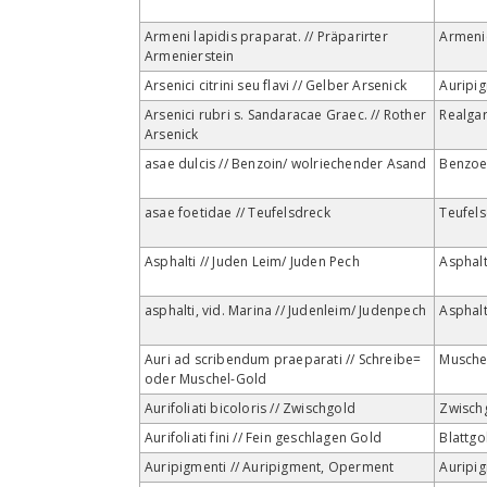
Armeni lapidis praparat. // Präparirter
Armeni
Armenierstein
Arsenici citrini seu flavi // Gelber Arsenick
Auripi
Arsenici rubri s. Sandaracae Graec. // Rother
Realga
Arsenick
asae dulcis // Benzoin/ wolriechender Asand
Benzo
asae foetidae // Teufelsdreck
Teufel
Asphalti // Juden Leim/ Juden Pech
Asphal
asphalti, vid. Marina // Judenleim/ Judenpech
Asphal
Auri ad scribendum praeparati // Schreibe=
Musche
oder Muschel-Gold
Aurifoliati bicoloris // Zwischgold
Zwisch
Aurifoliati fini // Fein geschlagen Gold
Blattgo
Auripigmenti // Auripigment, Operment
Auripi