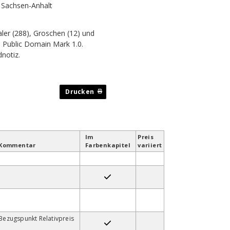
k Sachsen-Anhalt
ler (288), Groschen (12) und
 Public Domain Mark 1.0.
dnotiz
.
Im
Preis
Kommentar
Farben­kapitel
variiert
Bezugspunkt Relativpreis