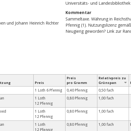
Universitäts- und Landesbibliothe
Kommentar
Sammeltaxe. Währung in Reichstha
ben und Johann Heinrich Richter
Pfennig (1). Nutzungslizenz gemäß
Neugierig geworden?
Link zur Ran
Preis
Relativ­preis zu
etzung
Preis
pro Gramm
Grün­span
1 Loth 6 Pfennig
0,40 Pfennig
0,50 fach
an
1 Loth
0,80 Pfennig
1,00 fach
12 Pfennig
oxid
1 Loth
0,80 Pfennig
1,00 fach
12 Pfennig
an
1 Loth
0,80 Pfennig
1,00 fach
12 Pfennig