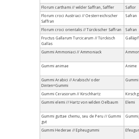
Florum carthami // wilder Saffran, Saffler
Saflor
Florum croci Austriaci // Oesterreichischer
Safran
Saffran
Florum croci orientalis // Türckischer Saffran
Safran
Fructus Gallarum Turcicarum // Türckisch
Galläpf
Gallas
Gummi Ammoniaci // Ammoniack
Ammon
Gummi animae
Anime
Gummi Arabici // Arabisch/ oder
Gummi
Dinten=Gummi
Gummi Cerasorum // Kirschhartz
Kirsch
Gummi elemi // Hartz von wilden Oelbaum
Elemi
Gummi guttae chemu, seu de Peru // Gummi
Gummig
gut
Gummi Hederae // Epheugummi
Efeugu