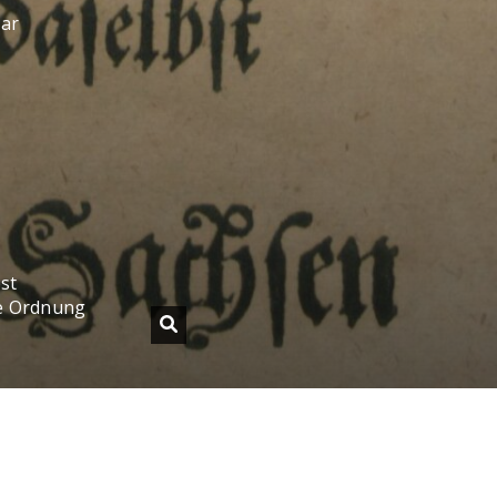
sar
st
te Ordnung