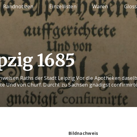
Randnotizen
Einzellisten
Waren
Glos
pzig 1685
hweisen Raths der Stadt Leipzig Vor die Apotheken daselb
ete Und von Churf. Durchl. zu Sachsen gnädigst confirmir
Bildnachweis