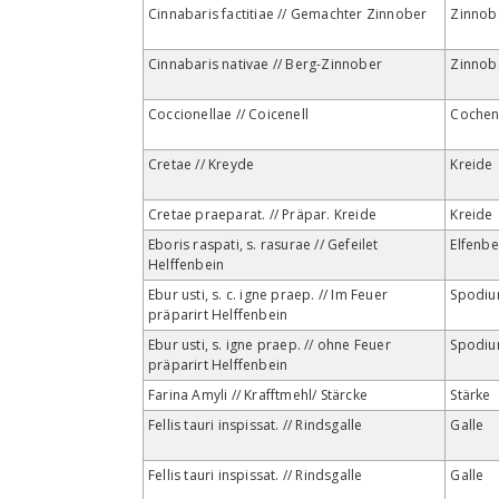
Cinnabaris factitiae // Gemachter Zinnober
Zinnob
Cinnabaris nativae // Berg-Zinnober
Zinnob
Coccionellae // Coicenell
Cocheni
Cretae // Kreyde
Kreide
Cretae praeparat. // Präpar. Kreide
Kreide
Eboris raspati, s. rasurae // Gefeilet
Elfenbe
Helffenbein
Ebur usti, s. c. igne praep. // Im Feuer
Spodi
präparirt Helffenbein
Ebur usti, s. igne praep. // ohne Feuer
Spodi
präparirt Helffenbein
Farina Amyli // Krafftmehl/ Stärcke
Stärke
Fellis tauri inspissat. // Rindsgalle
Galle
Fellis tauri inspissat. // Rindsgalle
Galle