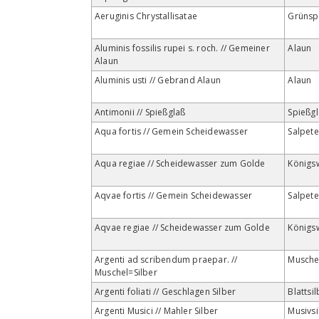
Aeruginis Chrystallisatae
Grünsp
Aluminis fossilis rupei s. roch. // Gemeiner
Alaun
Alaun
Aluminis usti // Gebrand Alaun
Alaun
Antimonii // Spießglaß
Spießgl
Aqua fortis // Gemein Scheidewasser
Salpet
Aqua regiae // Scheidewasser zum Golde
Königs
Aqvae fortis // Gemein Scheidewasser
Salpet
Aqvae regiae // Scheidewasser zum Golde
Königs
Argenti ad scribendum praepar. //
Muschel
Muschel=Silber
Argenti foliati // Geschlagen Silber
Blattsi
Argenti Musici // Mahler Silber
Musivsi