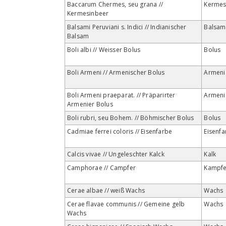
Baccarum Chermes, seu grana //
Kerme
Kermesinbeer
Balsami Peruviani s. Indici // Indianischer
Balsam
Balsam
Boli albi // Weisser Bolus
Bolus
Boli Armeni // Armenischer Bolus
Armeni
Boli Armeni praeparat. // Präparirter
Armeni
Armenier Bolus
Boli rubri, seu Bohem. // Böhmischer Bolus
Bolus
Cadmiae ferrei coloris // Eisenfarbe
Eisenfa
Calcis vivae // Ungeleschter Kalck
Kalk
Camphorae // Campfer
Kampfe
Cerae albae // weiß Wachs
Wachs
Cerae flavae communis // Gemeine gelb
Wachs
Wachs