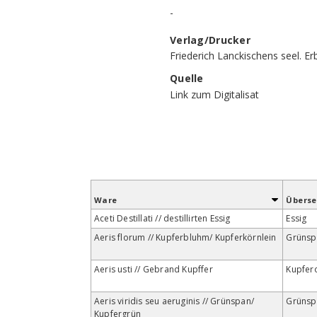
-
Verlag/Drucker
Friederich Lanckischens seel. Er
Quelle
Link zum Digitalisat
Ware
Übers
Aceti Destillati // destillirten Essig
Essig
Aeris florum // Kupferbluhm/ Kupferkörnlein
Grünsp
Aeris usti // Gebrand Kupffer
Kupfer
Aeris viridis seu aeruginis // Grünspan/
Grünsp
Kupfergrün