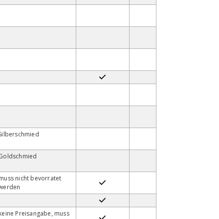
Silberschmied
Goldschmied
muss nicht bevorratet
werden
keine Preisangabe, muss