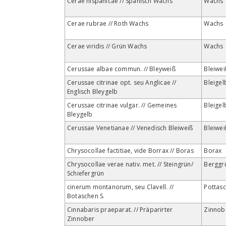
Cerae hispanicae // Spanisch Wachs
Wachs
Cerae rubrae // Roth Wachs
Wachs
Cerae viridis // Grün Wachs
Wachs
Cerussae albae commun. // Bleyweiß
Bleiwei
Cerussae citrinae opt. seu Anglicae //
Bleigel
Englisch Bleygelb
Cerussae citrinae vulgar. // Gemeines
Bleigel
Bleygelb
Cerussae Venetianae // Venedisch Bleiweiß
Bleiwei
Chrysocollae factitiae, vide Borrax // Boras
Borax
Chrysocollae verae nativ. met. // Steingrün/
Berggr
Schiefergrün
cinerum montanorum, seu Clavell. //
Pottas
Botaschen S.
Cinnabaris praeparat. // Präparirter
Zinnob
Zinnober