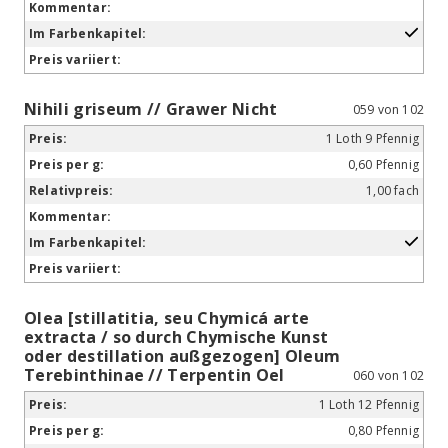
Nihili griseum // Grawer Nicht
059 von 102
1 Loth 9 Pfennig
0,60 Pfennig
1,00 fach
Olea [stillatitia, seu Chymicá arte
extracta / so durch Chymische Kunst
oder destillation außgezogen] Oleum
Terebinthinae // Terpentin Oel
060 von 102
1 Loth 12 Pfennig
0,80 Pfennig