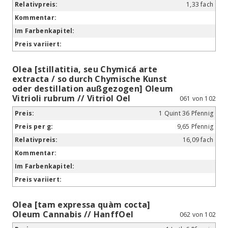
1,33 fach
Olea [stillatitia, seu Chymicá arte
extracta / so durch Chymische Kunst
oder destillation außgezogen] Oleum
Vitrioli rubrum // Vitriol Oel
061 von 102
1 Quint 36 Pfennig
9,65 Pfennig
16,09 fach
Olea [tam expressa quàm cocta]
Oleum Cannabis // HanffOel
062 von 102