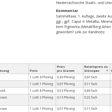
Niedersächsische Staats- und Unive
Kommentar
Sammeltaxe. 1. Auflage, zweite Auf
ggr., gpf.. Caput II: Metallia, Miner
item Pigmenta (Metall/Berg-Arten 
geworden?
Link zur Randnotiz
.
Preis
Relativ­preis zu
etzung
Preis
pro Gramm
Grün­span
1 Loth 6 Pfennig
0,40 Pfennig
0,67 fach
1 Loth 1 Pfennig
0,07 Pfennig
0,11 fach
oxid
1 Loth 8 Pfennig
0,53 Pfennig
0,89 fach
braun
1 Loth 2 Pfennig
0,13 Pfennig
0,22 fach
braun
1 Loth 1 Pfennig
0,07 Pfennig
0,11 fach