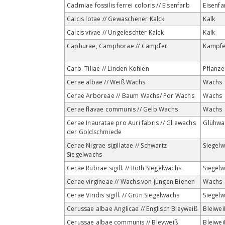
Cadmiae fossilis ferrei coloris // Eisenfarb
Eisenfa
Calcis lotae // Gewaschener Kalck
Kalk
Calcis vivae // Ungeleschter Kalck
Kalk
Caphurae, Camphorae // Campfer
Kampfe
Carb. Tiliae // Linden Kohlen
Pflanz
Cerae albae // Weiß Wachs
Wachs
Cerae Arboreae // Baum Wachs/ Por Wachs
Wachs
Cerae flavae communis // Gelb Wachs
Wachs
Cerae Inauratae pro Auri fabris // Gliewachs
Glühwa
der Goldschmiede
Cerae Nigrae sigillatae // Schwartz
Siegel
Siegelwachs
Cerae Rubrae sigill. // Roth Siegelwachs
Siegel
Cerae virgineae // Wachs von jungen Bienen
Wachs
Cerae Viridis sigill. // Grün Siegelwachs
Siegel
Cerussae albae Anglicae // Englisch Bleyweiß
Bleiwei
Cerussae albae communis // Bleyweiß
Bleiwei