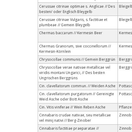
Cerussae citrinae optimae s. Anglicae // Des
Bleigel
besten/ oder Englisch Bleygelb
Cerussae citrinae Vulgaris, s. factitiae et
Bleigel
plumbeae // Gemein Bleygelb
Chermas baccarum // Kermesin Beer
Kerme
Chermas Granorum, sive coccinellorum //
Kerme
Kermesin-Körnlein
Chrysocollae communis // Gemein Berggrün
Berggr
Chrysocollae verae nativae metallicae vel
Berggr
viridis montani Ungarici, // Des besten
Ungrischen Berggrüns
Cin. clavellatorum commun. // Weiden Asche
Pottas
Cin. clavellatorum purgatorum // Gereinigte
Pottas
Weid Asche oder Bott Asche
Cin. Vitis viniferae // Wein Reben Asche
Pflanz
Cinnabaris crudae nativae, seu metallicae
Zinnob
vel minij nativi // Berg-Zinober
Cinnabaris factitiae praeparatae //
Zinnob