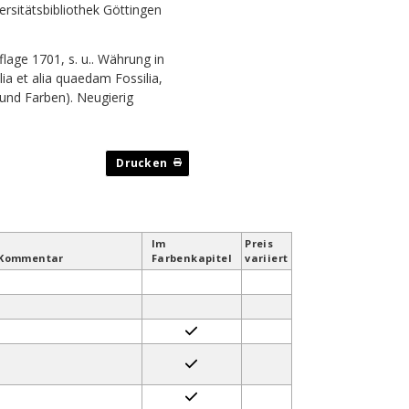
rsitätsbibliothek Göttingen
lage 1701, s. u.. Währung in
alia et alia quaedam Fossilia,
und Farben). Neugierig
Im
Preis
Kommentar
Farben­kapitel
variiert