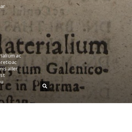
sar
ialium ac
retioac
is aller
st
zu