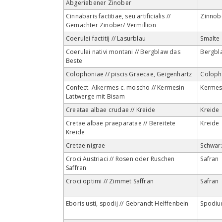
Abgeriebener Zinober
Cinnabaris factitiae, seu artificialis //
Zinnob
Gemachter Zinober/ Vermillion
Coerulei factitij // Lasurblau
Smalte
Coerulei nativi montani // Bergblaw das
Bergbl
Beste
Colophoniae // piscis Graecae, Geigenhartz
Colop
Confect. Alkermes c. moscho // Kermesin
Kerme
Lattwerge mit Bisam
Creatae albae crudae // Kreide
Kreide
Cretae albae praeparatae // Bereitete
Kreide
Kreide
Cretae nigrae
Schwar
Croci Austriaci // Rosen oder Ruschen
Safran
Saffran
Croci optimi // Zimmet Saffran
Safran
Eboris usti, spodij // Gebrandt Helffenbein
Spodi