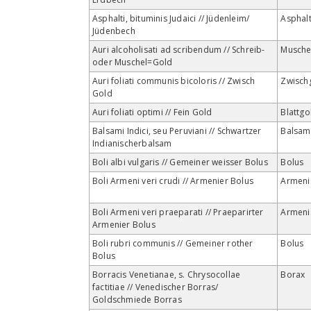
Asphalti, bituminis Judaici // Jüdenleim/
Asphal
Jüdenbech
Auri alcoholisati ad scribendum // Schreib-
Musche
oder Muschel=Gold
Auri foliati communis bicoloris // Zwisch
Zwisch
Gold
Auri foliati optimi // Fein Gold
Blattgo
Balsami Indici, seu Peruviani // Schwartzer
Balsam
Indianischerbalsam
Boli albi vulgaris // Gemeiner weisser Bolus
Bolus
Boli Armeni veri crudi // Armenier Bolus
Armeni
Boli Armeni veri praeparati // Praeparirter
Armeni
Armenier Bolus
Boli rubri communis // Gemeiner rother
Bolus
Bolus
Borracis Venetianae, s. Chrysocollae
Borax
factitiae // Venedischer Borras/
Goldschmiede Borras