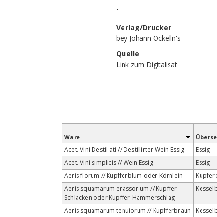
-
Verlag/Drucker
bey Johann Ockelln's
Quelle
Link zum Digitalisat
Ware
Übers
Acet. Vini Destillati // Destillirter Wein Essig
Essig
Acet. Vini simplicis // Wein Essig
Essig
Aeris florum // Kupfferblum oder Körnlein
Kupfer
Aeris squamarum erassorium // Kupffer-
Kessel
Schlacken oder Kupffer-Hammerschlag
Aeris squamarum tenuiorum // Kupfferbraun
Kessel