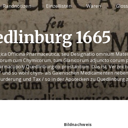
Randnotizen
Einzellisten
Waren
Glos
dlinburg 1665
ica Officina Pharmaceutica, seu Designatio omnium Mater
rum cum Chymicorum, tum Glanicorum adjuncto corum p
armacopoly Quedlinburgico prostantium. Das ist: Verzeichn
 / und so wohl chym- als Galenischen Medicamenten neben
urderung und Tax / so in der Apotecken zu Quedlinburg 
Bildnachweis