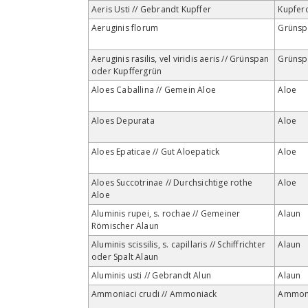
Aeris Usti // Gebrandt Kupffer
Kupfer
Aeruginis florum
Grünsp
Aeruginis rasilis, vel viridis aeris // Grünspan
Grünsp
oder Kupffergrün
Aloes Caballina // Gemein Aloe
Aloe
Aloes Depurata
Aloe
Aloes Epaticae // Gut Aloepatick
Aloe
Aloes Succotrinae // Durchsichtige rothe
Aloe
Aloe
Aluminis rupei, s. rochae // Gemeiner
Alaun
Römischer Alaun
Aluminis scissilis, s. capillaris // Schiffrichter
Alaun
oder Spalt Alaun
Aluminis usti // Gebrandt Alun
Alaun
Ammoniaci crudi // Ammoniack
Ammon