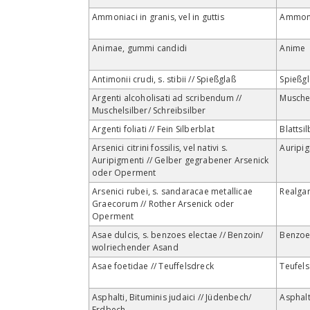
Ammoniaci in granis, vel in guttis
Ammon
Animae, gummi candidi
Anime
Antimonii crudi, s. stibii // Spießglaß
Spießgl
Argenti alcoholisati ad scribendum //
Muschel
Muschelsilber/ Schreibsilber
Argenti foliati // Fein Silberblat
Blattsi
Arsenici citrini fossilis, vel nativi s.
Auripi
Auripigmenti // Gelber gegrabener Arsenick
oder Operment
Arsenici rubei, s. sandaracae metallicae
Realga
Graecorum // Rother Arsenick oder
Operment
Asae dulcis, s. benzoes electae // Benzoin/
Benzo
wolriechender Asand
Asae foetidae // Teuffelsdreck
Teufel
Asphalti, Bituminis judaici // Jüdenbech/
Asphal
Erdbech