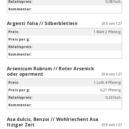
0,08 fach
Argenti folia // Silberbletlein
013 von 127
1 Blatt 2 Pfennig
Arsenicum Rubrum // Roter Arsenick
oder operment
014 von 127
1 Loth 4 Pfennig
0,27 Pfennig
0,33 fach
Asa dulcis, Benzoi // Wohlriechent Asa
Itziger Zeit
015 von 127