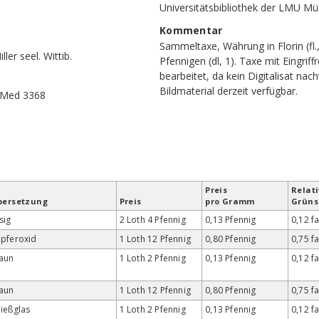
Universitätsbibliothek der LMU M
Kommentar
Sammeltaxe, Währung in Florin (fl.,
ler seel. Wittib.
Pfennigen (dl, 1). Taxe mit Eingriffr
bearbeitet, da kein Digitalisat nac
Bildmaterial derzeit verfügbar.
 Med 3368
Preis
Relati
bersetzung
Preis
pro Gramm
Grün­
sig
2 Loth 4 Pfennig
0,13 Pfennig
0,12 f
pferoxid
1 Loth 12 Pfennig
0,80 Pfennig
0,75 f
aun
1 Loth 2 Pfennig
0,13 Pfennig
0,12 f
aun
1 Loth 12 Pfennig
0,80 Pfennig
0,75 f
ießglas
1 Loth 2 Pfennig
0,13 Pfennig
0,12 f