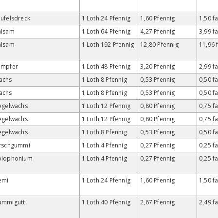
ufelsdreck
1 Loth 24 Pfennig
1,60 Pfennig
1,50 f
alsam
1 Loth 64 Pfennig
4,27 Pfennig
3,99 f
alsam
1 Loth 192 Pfennig
12,80 Pfennig
11,96 
ampfer
1 Loth 48 Pfennig
3,20 Pfennig
2,99 f
achs
1 Loth 8 Pfennig
0,53 Pfennig
0,50 f
achs
1 Loth 8 Pfennig
0,53 Pfennig
0,50 f
egelwachs
1 Loth 12 Pfennig
0,80 Pfennig
0,75 f
egelwachs
1 Loth 12 Pfennig
0,80 Pfennig
0,75 f
egelwachs
1 Loth 8 Pfennig
0,53 Pfennig
0,50 f
irschgummi
1 Loth 4 Pfennig
0,27 Pfennig
0,25 f
olophonium
1 Loth 4 Pfennig
0,27 Pfennig
0,25 f
emi
1 Loth 24 Pfennig
1,60 Pfennig
1,50 f
ummigutt
1 Loth 40 Pfennig
2,67 Pfennig
2,49 f