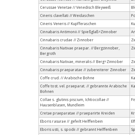
Cerussae Venetae // Venedisch Bleyweiß
Bl
Cineris clavellati // Weidaschen
Po
Cineris Veneris // Kupfferaschen
Ku
Cinnabaris Antimonii // Spießglaß=Zinnober
A
Cinnabaris crudae // Zinnober
Z
Cinnabaris Nativae praepar. // Bergzinnober,
Z
Bergroth
Cinnabaris Nativae, mineralis // Berg=Zinnober
Z
Cinnabaris praeparatae // zubereiterer Zinnober
Z
Coffe crud. // Arabische Bohne
Ka
Coffe tost. vel. praeparat. // gebrannte Arabische
Ka
Bohnen
Collae s. glutinis piscium, Ichtiocollae //
Fi
Hausenblasen, Mundleim
Cretae praeparatae // praeparirte Kreiden
Kr
Eboris rasurae // gefeilt Helffenbein
El
Eboris usti, s. spodii // gebrannt Helffenbein
S