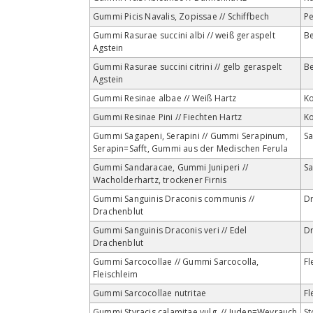
Gummi Picis Navalis, Zopissae // Schiffbech
P
Gummi Rasurae succini albi // weiß geraspelt
Be
Agstein
Gummi Rasurae succini citrini // gelb geraspelt
Be
Agstein
Gummi Resinae albae // Weiß Hartz
Ko
Gummi Resinae Pini // Fiechten Hartz
Ko
Gummi Sagapeni, Serapini // Gummi Serapinum,
S
Serapin=Safft, Gummi aus der Medischen Ferula
Gummi Sandaracae, Gummi Juniperi //
S
Wacholderhartz, trockener Firnis
Gummi Sanguinis Draconis communis //
Dr
Drachenblut
Gummi Sanguinis Draconis veri // Edel
Dr
Drachenblut
Gummi Sarcocollae // Gummi Sarcocolla,
Fl
Fleischleim
Gummi Sarcocollae nutritae
Fl
Gummi Styracis calamitae vulg. // Juden=Weyrauch
St