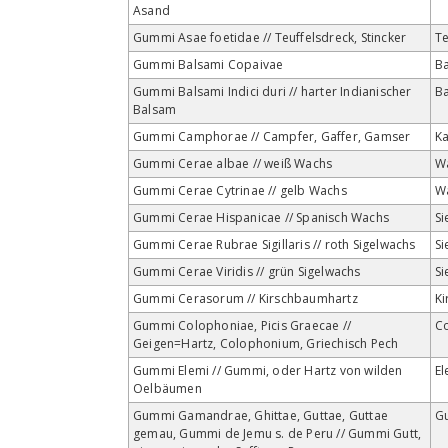
Asand
Gummi Asae foetidae // Teuffelsdreck, Stincker
Te
Gummi Balsami Copaivae
B
Gummi Balsami Indici duri // harter Indianischer
B
Balsam
Gummi Camphorae // Campfer, Gaffer, Gamser
K
Gummi Cerae albae // weiß Wachs
W
Gummi Cerae Cytrinae // gelb Wachs
W
Gummi Cerae Hispanicae // Spanisch Wachs
Si
Gummi Cerae Rubrae Sigillaris // roth Sigelwachs
Si
Gummi Cerae Viridis // grün Sigelwachs
Si
Gummi Cerasorum // Kirschbaumhartz
K
Gummi Colophoniae, Picis Graecae //
C
Geigen=Hartz, Colophonium, Griechisch Pech
Gummi Elemi // Gummi, oder Hartz von wilden
El
Oelbäumen
Gummi Gamandrae, Ghittae, Guttae, Guttae
G
gemau, Gummi de Jemu s. de Peru // Gummi Gutt,