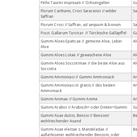
Fellis Taurini inspissati // Ochsengallen
Ga
Florum Carthami, Croci Saracenici // wilder
Sa
Saffran
Florum Croci // Saffran, ad aequum & bonum
Sa
Fruct. Gallarum Turcicar. // Türckische Galläpffel
Ga
Gummi Aloes Epaticae // gemeine Aloe, Leber
A
Aloe
Gummi Aloes Lotae // gewaschene Aloe
A
Gummi Aloes Soccotrinae // die beste Aloe aus
A
Soccotra
Gummi Ammoniaci // Gummi Ammoniack
A
Gummi Ammoniaci in granis // des besten
A
Ammoniack
Gummi Animae // Gummi Anime
A
Gummi Arabici // Arabisch= oder Dinten=Gummi
G
Gummi Asae dulcis, Benzoi // Benzoin/
B
wohlriechender Asand
Gummi Asae electae s. Mandeladae //
B
außerlesener wohlriechender Benzoin, oder