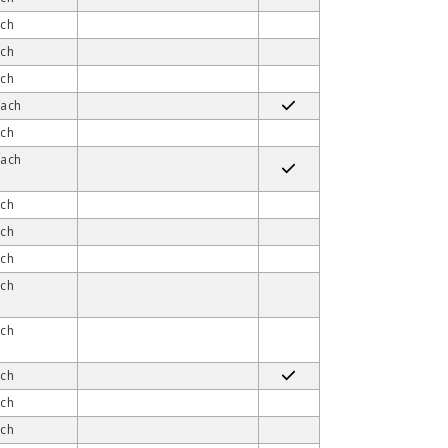
ach
ach
ach
fach
ach
fach
ach
ach
ach
ach
ach
ach
ach
ach