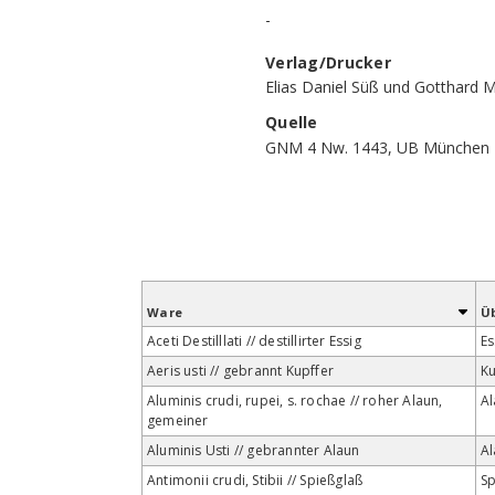
-
Verlag/Drucker
Elias Daniel Süß und Gotthard Mil
Quelle
GNM 4 Nw. 1443, UB München
Ware
Ü
Aceti Destilllati // destillirter Essig
Es
Aeris usti // gebrannt Kupffer
Ku
Aluminis crudi, rupei, s. rochae // roher Alaun,
Al
gemeiner
Aluminis Usti // gebrannter Alaun
Al
Antimonii crudi, Stibii // Spießglaß
Sp