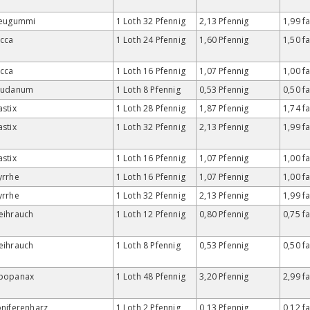
feugummi
1 Loth 32 Pfennig
2,13 Pfennig
1,99 f
cca
1 Loth 24 Pfennig
1,60 Pfennig
1,50 f
cca
1 Loth 16 Pfennig
1,07 Pfennig
1,00 f
audanum
1 Loth 8 Pfennig
0,53 Pfennig
0,50 f
stix
1 Loth 28 Pfennig
1,87 Pfennig
1,74 f
stix
1 Loth 32 Pfennig
2,13 Pfennig
1,99 f
stix
1 Loth 16 Pfennig
1,07 Pfennig
1,00 f
yrrhe
1 Loth 16 Pfennig
1,07 Pfennig
1,00 f
yrrhe
1 Loth 32 Pfennig
2,13 Pfennig
1,99 f
eihrauch
1 Loth 12 Pfennig
0,80 Pfennig
0,75 f
eihrauch
1 Loth 8 Pfennig
0,53 Pfennig
0,50 f
popanax
1 Loth 48 Pfennig
3,20 Pfennig
2,99 f
niferenharz
1 Loth 2 Pfennig
0,13 Pfennig
0,12 f