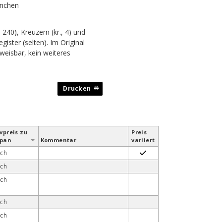
ünchen
 240), Kreuzern (kr., 4) und
egister (selten). Im Original
hweisbar, kein weiteres
v­preis zu
Preis
span
Kommentar
variiert
ach
ach
ach
ach
ach