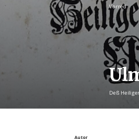
Vorred
Ulm
Deß Heilige
Autor