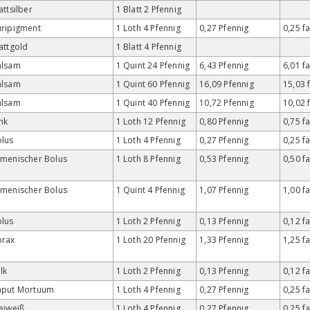
attsilber
1 Blatt 2 Pfennig
ripigment
1 Loth 4 Pfennig
0,27 Pfennig
0,25 f
attgold
1 Blatt 4 Pfennig
alsam
1 Quint 24 Pfennig
6,43 Pfennig
6,01 f
alsam
1 Quint 60 Pfennig
16,09 Pfennig
15,03 
alsam
1 Quint 40 Pfennig
10,72 Pfennig
10,02 
nk
1 Loth 12 Pfennig
0,80 Pfennig
0,75 f
lus
1 Loth 4 Pfennig
0,27 Pfennig
0,25 f
menischer Bolus
1 Loth 8 Pfennig
0,53 Pfennig
0,50 f
menischer Bolus
1 Quint 4 Pfennig
1,07 Pfennig
1,00 f
lus
1 Loth 2 Pfennig
0,13 Pfennig
0,12 f
orax
1 Loth 20 Pfennig
1,33 Pfennig
1,25 f
lk
1 Loth 2 Pfennig
0,13 Pfennig
0,12 f
aput Mortuum
1 Loth 4 Pfennig
0,27 Pfennig
0,25 f
eiweiß
1 Loth 4 Pfennig
0,27 Pfennig
0,25 f