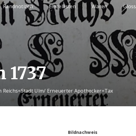
Randnotizen
Einzellisten
Waren
Glos
 1737
n Reichs=Stadt Ulm/ Erneuerter Apothecker=Tax
Bildnachweis