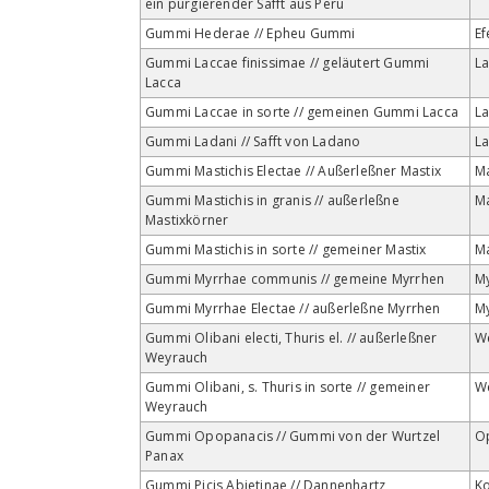
ein purgierender Safft aus Peru
Gummi Hederae // Epheu Gummi
E
Gummi Laccae finissimae // geläutert Gummi
La
Lacca
Gummi Laccae in sorte // gemeinen Gummi Lacca
La
Gummi Ladani // Safft von Ladano
L
Gummi Mastichis Electae // Außerleßner Mastix
Ma
Gummi Mastichis in granis // außerleßne
Ma
Mastixkörner
Gummi Mastichis in sorte // gemeiner Mastix
Ma
Gummi Myrrhae communis // gemeine Myrrhen
M
Gummi Myrrhae Electae // außerleßne Myrrhen
M
Gummi Olibani electi, Thuris el. // außerleßner
W
Weyrauch
Gummi Olibani, s. Thuris in sorte // gemeiner
W
Weyrauch
Gummi Opopanacis // Gummi von der Wurtzel
O
Panax
Gummi Picis Abietinae // Dannenhartz
Ko