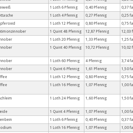
eiweiß
1 Loth 6 Pfennig
0,40 Pfennig
0,37 f
ttasche
1 Loth 4 Pfennig
0,27 Pfennig
0,25 f
pferoxid
1 Loth 12 Pfennig
0,80 Pfennig
0,75 f
ntimonzinnober
1 Quint 48 Pfennig
12,87 Pfennig
12,03 
innober
1 Loth 20 Pfennig
1,33 Pfennig
1,25 f
innober
1 Quint 40 Pfennig
10,72 Pfennig
10,02 
innober
1 Loth 60 Pfennig
4 Pfennig
3,74 f
innober
1 Quint 6 Pfennig
1,61 Pfennig
1,50 f
ffee
1 Loth 12 Pfennig
0,80 Pfennig
0,75 f
ffee
1 Loth 16 Pfennig
1,07 Pfennig
1,00 f
schleim
1 Loth 24 Pfennig
1,60 Pfennig
1,50 f
eide
1 Quint 4 Pfennig
1,07 Pfennig
1,00 f
fenbein
1 Loth 6 Pfennig
0,40 Pfennig
0,37 f
podium
1 Loth 16 Pfennig
1,07 Pfennig
1,00 f