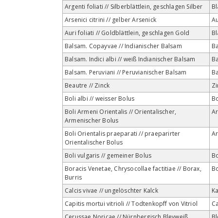
Argenti foliati // Silberblättlein, geschlagen Silber
Bl
Arsenici citrini // gelber Arsenick
Au
Auri foliati // Goldblättlein, geschlagen Gold
Bl
Balsam. Copayvae // Indianischer Balsam
B
Balsam. Indici albi // weiß Indianischer Balsam
B
Balsam. Peruviani // Peruvianischer Balsam
B
Beautre // Zinck
Zi
Boli albi // weisser Bolus
Bo
Boli Armeni Orientalis // Orientalischer,
Ar
Armenischer Bolus
Boli Orientalis praeparati // praeparirter
Ar
Orientalischer Bolus
Boli vulgaris // gemeiner Bolus
Bo
Boracis Venetae, Chrysocollae factitiae // Borax,
B
Burris
Calcis vivae // ungelöschter Kalck
Ka
Capitis mortui vitrioli // Todtenkopff von Vitriol
C
Cerussae Noricae // Nürnbergisch Bleyweiß
Bl