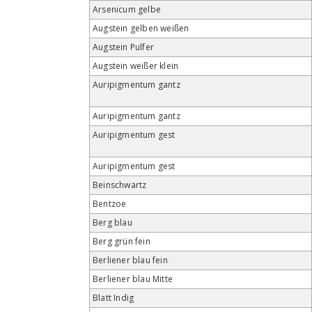
Arsenicum gelbe
Augstein gelben weißen
Augstein Pulfer
Augstein weißer klein
Auripigmentum gantz
Auripigmentum gantz
Auripigmentum gest
Auripigmentum gest
Beinschwartz
Bentzoe
Berg blau
Berg grün fein
Berliener blau fein
Berliener blau Mitte
Blatt Indig