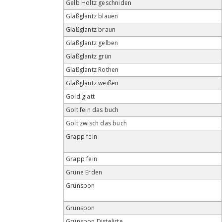
Gelb Holtz geschniden
Glaßglantz blauen
Glaßglantz braun
Glaßglantz gelben
Glaßglantz grün
Glaßglantz Rothen
Glaßglantz weißen
Gold glatt
Golt fein das buch
Golt zwisch das buch
Grapp fein
Grapp fein
Grüne Erden
Grünspon
Grünspon
Grünspon Distelirte