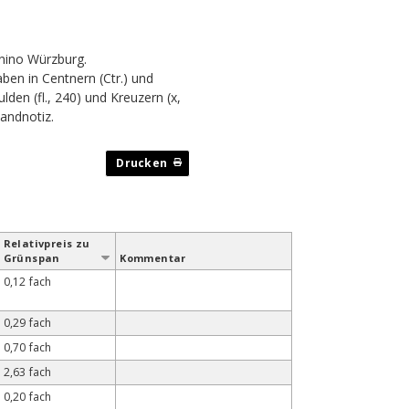
enino Würzburg.
en in Centnern (Ctr.) und
den (fl., 240) und Kreuzern (x,
Randnotiz
.
Relativ­preis zu
Grün­span
Kommentar
0,12 fach
0,29 fach
0,70 fach
2,63 fach
0,20 fach