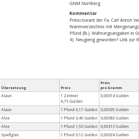
GNM Nürnberg
Kommentar
Preiscourant der Fa. Carl Anton V
Warenverzeichnis mit Mengenangab
Pfund (lb.). Währungsangaben in Gul
4). Neugierig geworden?
Link zur 
Preis
Übersetzung
Preis
pro Gramm
Alaun
1 Zentner
0,00014 Gulden
6,75 Gulden
Alaun
1 Pfund 0,17 Gulden
0,00035 Gulden
Aloe
1 Pfund 0,40 Gulden
0,00083 Gulden
Aloe
1 Pfund 1,50 Gulden
0,00313 Gulden
Spießglas
1 Pfund 0,12 Gulden
0,00024 Gulden