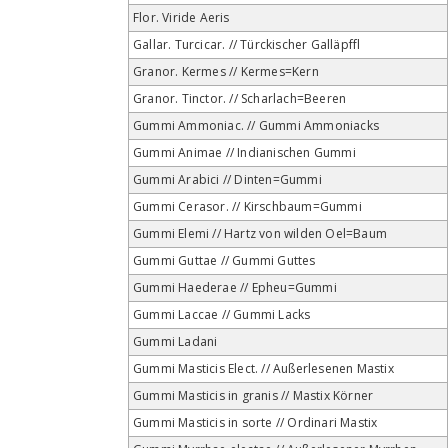
Flor. Viride Aeris
Gallar. Turcicar. // Türckischer Galläpffl
Granor. Kermes // Kermes=Kern
Granor. Tinctor. // Scharlach=Beeren
Gummi Ammoniac. // Gummi Ammoniacks
Gummi Animae // Indianischen Gummi
Gummi Arabici // Dinten=Gummi
Gummi Cerasor. // Kirschbaum=Gummi
Gummi Elemi // Hartz von wilden Oel=Baum
Gummi Guttae // Gummi Guttes
Gummi Haederae // Epheu=Gummi
Gummi Laccae // Gummi Lacks
Gummi Ladani
Gummi Masticis Elect. // Außerlesenen Mastix
Gummi Masticis in granis // Mastix Körner
Gummi Masticis in sorte // Ordinari Mastix