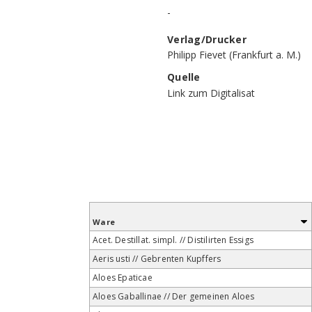
-
Verlag/Drucker
Philipp Fievet (Frankfurt a. M.)
Quelle
Link zum Digitalisat
Ware
Acet. Destillat. simpl. // Distilirten Essigs
Aeris usti // Gebrenten Kupffers
Aloes Epaticae
Aloes Gaballinae // Der gemeinen Aloes