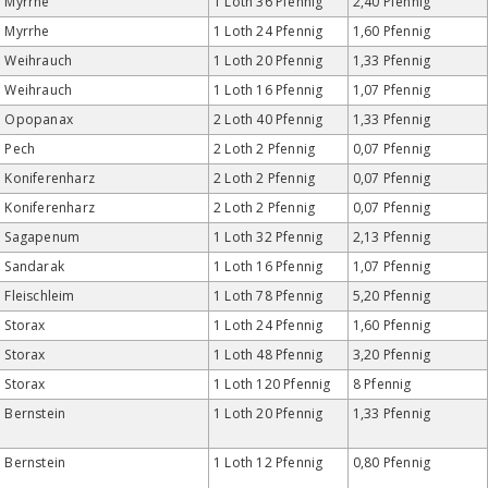
Myrrhe
1 Loth 36 Pfennig
2,40 Pfennig
Myrrhe
1 Loth 24 Pfennig
1,60 Pfennig
Weihrauch
1 Loth 20 Pfennig
1,33 Pfennig
Weihrauch
1 Loth 16 Pfennig
1,07 Pfennig
Opopanax
2 Loth 40 Pfennig
1,33 Pfennig
Pech
2 Loth 2 Pfennig
0,07 Pfennig
Koniferenharz
2 Loth 2 Pfennig
0,07 Pfennig
Koniferenharz
2 Loth 2 Pfennig
0,07 Pfennig
Sagapenum
1 Loth 32 Pfennig
2,13 Pfennig
Sandarak
1 Loth 16 Pfennig
1,07 Pfennig
Fleischleim
1 Loth 78 Pfennig
5,20 Pfennig
Storax
1 Loth 24 Pfennig
1,60 Pfennig
Storax
1 Loth 48 Pfennig
3,20 Pfennig
Storax
1 Loth 120 Pfennig
8 Pfennig
Bernstein
1 Loth 20 Pfennig
1,33 Pfennig
Bernstein
1 Loth 12 Pfennig
0,80 Pfennig