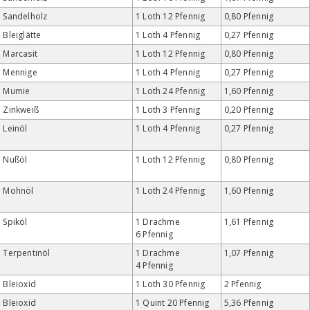
Sandelholz
1 Loth 12 Pfennig
0,80 Pfennig
Bleiglätte
1 Loth 4 Pfennig
0,27 Pfennig
Marcasit
1 Loth 12 Pfennig
0,80 Pfennig
Mennige
1 Loth 4 Pfennig
0,27 Pfennig
Mumie
1 Loth 24 Pfennig
1,60 Pfennig
Zinkweiß
1 Loth 3 Pfennig
0,20 Pfennig
Leinöl
1 Loth 4 Pfennig
0,27 Pfennig
Nußöl
1 Loth 12 Pfennig
0,80 Pfennig
Mohnöl
1 Loth 24 Pfennig
1,60 Pfennig
Spiköl
1 Drachme
1,61 Pfennig
6 Pfennig
Terpentinöl
1 Drachme
1,07 Pfennig
4 Pfennig
Bleioxid
1 Loth 30 Pfennig
2 Pfennig
Bleioxid
1 Quint 20 Pfennig
5,36 Pfennig