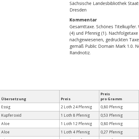
Sächsische Landesbibliothek Staats
Dresden
Kommentar
Gesamttaxe. Schönes Titelkupfer. 
(4) und Pfennig (1). Nachfolgetaxe 
nachgewiesenen, gedruckten Taxe
gemäß Public Domain Mark 1.0. N
Randnotiz
.
Preis
Übersetzung
Preis
pro Gramm
Essig
2 Loth 24 Pfennig
0,80 Pfennig
Kupferoxid
1 Loth 8 Pfennig
0,53 Pfennig
Aloe
1 Loth 12 Pfennig
0,80 Pfennig
Aloe
1 Loth 4 Pfennig
0,27 Pfennig