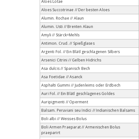
Aloes Lotae
Aloes Succotrinae // Der besten Aloes
Alumin. Rochae // Alaun
Alumin. Usti // Brenten Alaun
Amyli // Stärck=Mehls
Antimon. Crud. // Spießglases
Argenti Fol. // Ein Blätl geschlagenen Silbers
Arsenici Citrini // Gelben Hidrichs
Asa dulcis // Spanisch Bech
Asa Foetidae // Asanck
Asphalti Gummi // Judenleims oder Erdbech
Auri Fol. // Ein Blätl geschlagenes Goldes
Auripigmenti // Operment
Balsam. Peruviani seu Indici // Indianischen Balsams
Boli albi // Weisses Bolus
Boli Armen Praeparat // Armenischen Bolus
praeparirt