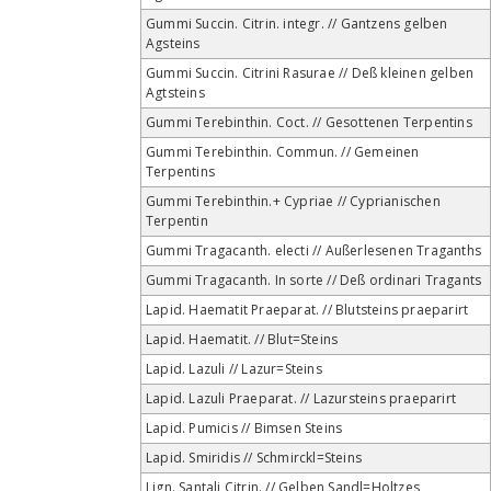
Gummi Succin. Citrin. integr. // Gantzens gelben
Agsteins
Gummi Succin. Citrini Rasurae // Deß kleinen gelben
Agtsteins
Gummi Terebinthin. Coct. // Gesottenen Terpentins
Gummi Terebinthin. Commun. // Gemeinen
Terpentins
Gummi Terebinthin.+ Cypriae // Cyprianischen
Terpentin
Gummi Tragacanth. electi // Außerlesenen Traganths
Gummi Tragacanth. In sorte // Deß ordinari Tragants
Lapid. Haematit Praeparat. // Blutsteins praeparirt
Lapid. Haematit. // Blut=Steins
Lapid. Lazuli // Lazur=Steins
Lapid. Lazuli Praeparat. // Lazursteins praeparirt
Lapid. Pumicis // Bimsen Steins
Lapid. Smiridis // Schmirckl=Steins
Lign. Santali Citrin. // Gelben Sandl=Holtzes