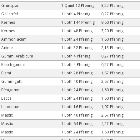
Grünspan
1 Quint 12 Pfennig
3,22 Pfennig
Galläpfel
1 Loth 4 Pfennig
0,27 Pfennig
Kermes
1 Loth 144 Pfennig
9,60 Pfennig
Kermes
1 Loth 48 Pfennig
3,20 Pfennig
Ammoniacum
1 Loth 24 Pfennig
1,60 Pfennig
Anime
1 Loth 32 Pfennig
2,13 Pfennig
Gummi Arabicum
1 Loth 4 Pfennig
0,27 Pfennig
Kirschgummi
1 Loth 4 Pfennig
0,27 Pfennig
Elemi
1 Loth 28 Pfennig
1,87 Pfennig
Gummigutt
1 Loth 40 Pfennig
2,67 Pfennig
Efeugummi
1 Loth 24 Pfennig
1,60 Pfennig
Lacca
1 Loth 24 Pfennig
1,60 Pfennig
Laudanum
1 Loth 16 Pfennig
1,07 Pfennig
Mastix
1 Loth 40 Pfennig
2,67 Pfennig
Mastix
1 Loth 64 Pfennig
4,27 Pfennig
Mastix
1 Loth 24 Pfennig
1,60 Pfennig