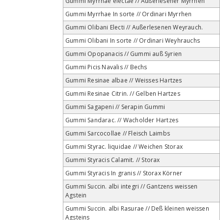
Gummi Myrrhae electae // Außerlesener Myrrhen
Gummi Myrrhae In sorte // Ordinari Myrrhen
Gummi Olibani Electi // Außerlesenen Weyrauch.
Gummi Olibani In sorte // Ordinari Weyhrauchs
Gummi Opopanacis // Gummi auß Syrien
Gummi Picis Navalis // Bechs
Gummi Resinae albae // Weisses Hartzes
Gummi Resinae Citrin. // Gelben Hartzes
Gummi Sagapeni // Serapin Gummi
Gummi Sandarac. // Wacholder Hartzes
Gummi Sarcocollae // Fleisch Laimbs
Gummi Styrac. liquidae // Weichen Storax
Gummi Styracis Calamit. // Storax
Gummi Styracis In granis // Storax Körner
Gummi Succin. albi integri // Gantzens weissen
Agstein
Gummi Succin. albi Rasurae // Deß kleinen weissen
Agsteins