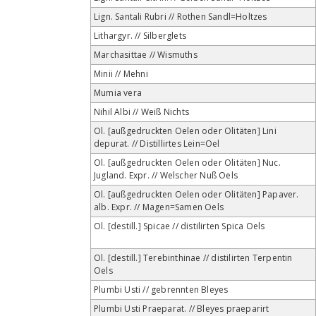
Lign. Santali Rubri // Rothen Sandl=Holtzes
Lithargyr. // Silberglets
Marchasittae // Wismuths
Minii // Mehni
Mumia vera
Nihil Albi // Weiß Nichts
Ol. [außgedruckten Oelen oder Olitäten] Lini
depurat. // Distillirtes Lein=Oel
Ol. [außgedruckten Oelen oder Olitäten] Nuc.
Jugland. Expr. // Welscher Nuß Oels
Ol. [außgedruckten Oelen oder Olitäten] Papaver.
alb. Expr. // Magen=Samen Oels
Ol. [destill.] Spicae // distilirten Spica Oels
Ol. [destill.] Terebinthinae // distilirten Terpentin
Oels
Plumbi Usti // gebrennten Bleyes
Plumbi Usti Praeparat. // Bleyes praeparirt