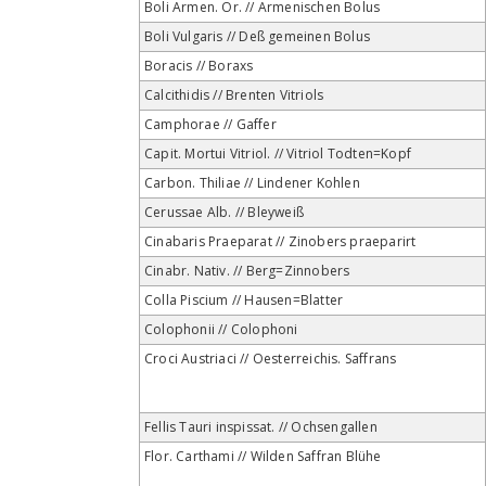
Boli Armen. Or. // Armenischen Bolus
Boli Vulgaris // Deß gemeinen Bolus
Boracis // Boraxs
Calcithidis // Brenten Vitriols
Camphorae // Gaffer
Capit. Mortui Vitriol. // Vitriol Todten=Kopf
Carbon. Thiliae // Lindener Kohlen
Cerussae Alb. // Bleyweiß
Cinabaris Praeparat // Zinobers praeparirt
Cinabr. Nativ. // Berg=Zinnobers
Colla Piscium // Hausen=Blatter
Colophonii // Colophoni
Croci Austriaci // Oesterreichis. Saffrans
Fellis Tauri inspissat. // Ochsengallen
Flor. Carthami // Wilden Saffran Blühe