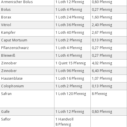
Armenischer Bolus
1 Loth 12 Pfennig
0,80 Pfennig
Bolus
1 Loth 4 Pfennig
0,27 Pfennig
Borax
1 Loth 24 Pfennig
1,60 Pfennig
Vitriol
1 Loth 36 Pfennig
2,40 Pfennig
Kampfer
1 Loth 40 Pfennig
2,67 Pfennig
Caput Mortuum
1 Loth 2 Pfennig
0,13 Pfennig
Pflanzenschwarz
1 Loth 4 Pfennig
0,27 Pfennig
Bleiweiß
1 Loth 4 Pfennig
0,27 Pfennig
Zinnober
1 Quint 15 Pfennig
4,02 Pfennig
Zinnober
1 Loth 96 Pfennig
6,40 Pfennig
Hausenblase
1 Loth 16 Pfennig
1,07 Pfennig
Colophonium
1 Loth 2 Pfennig
0,13 Pfennig
Safran
1 Loth 120 Pfennig
8 Pfennig
Galle
1 Loth 12 Pfennig
0,80 Pfennig
Saflor
1 Handvoll
8 Pfennig