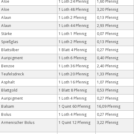
Aloe
1 Loth 24 Pfennig
1,60 Pfennig
Aloe
1 Loth 48 Pfennig
3,20 Pfennig
Alaun
1 Loth 2 Pfennig
0,13 Pfennig
Alaun
1 Loth 44 Pfennig
2,93 Pfennig
Stärke
1 Loth 1 Pfennig
0,07 Pfennig
Spießglas
1 Loth 2 Pfennig
0,13 Pfennig
Blattsilber
1 Blatt 4 Pfennig
0,27 Pfennig
Auripigment
1 Loth 6 Pfennig
0,40 Pfennig
Benzoe
1 Loth 36 Pfennig
2,40 Pfennig
Teufelsdreck
1 Loth 20 Pfennig
1,33 Pfennig
Asphalt
1 Loth 16 Pfennig
1,07 Pfennig
Blattgold
1 Blatt 8 Pfennig
0,53 Pfennig
Auripigment
1 Loth 4 Pfennig
0,27 Pfennig
Balsam
1 Quint 60 Pfennig
16,09 Pfennig
Bolus
1 Loth 4 Pfennig
0,27 Pfennig
Armenischer Bolus
1 Quint 12 Pfennig
3,22 Pfennig