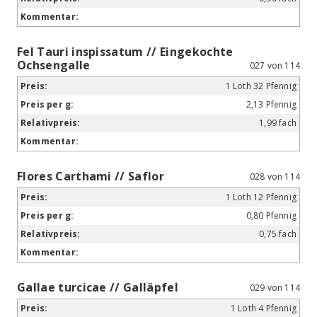
Fel Tauri inspissatum // Eingekochte
Ochsengalle
027 von 114
1 Loth 32 Pfennig
2,13 Pfennig
1,99 fach
Flores Carthami // Saflor
028 von 114
1 Loth 12 Pfennig
0,80 Pfennig
0,75 fach
Gallae turcicae // Galläpfel
029 von 114
1 Loth 4 Pfennig