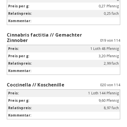
0,27 Pfennig
0,25 fach
Cinnabris factitia // Gemachter
Zinnober
019 von 114
1 Loth 48 Pfennig
3,20 Pfennig
2,99 fach
Coccinella // Koschenille
020 von 114
1 Loth 144 Pfennig
9,60 Pfennig
8,97 fach