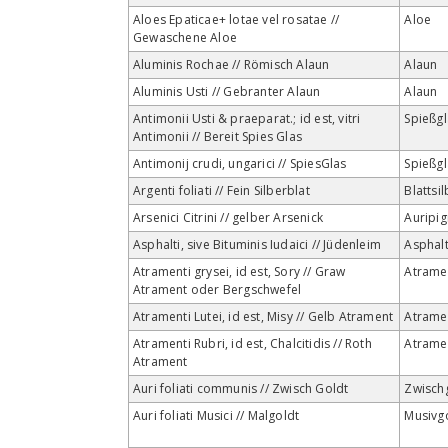
Aloes Epaticae+ lotae vel rosatae //
Aloe
Gewaschene Aloe
Aluminis Rochae // Römisch Alaun
Alaun
Aluminis Usti // Gebranter Alaun
Alaun
Antimonii Usti & praeparat.; id est, vitri
Spießgl
Antimonii // Bereit Spies Glas
Antimonij crudi, ungarici // SpiesGlas
Spießgl
Argenti foliati // Fein Silberblat
Blattsi
Arsenici Citrini // gelber Arsenick
Auripi
Asphalti, sive Bituminis Iudaici // Jüdenleim
Asphal
Atramenti grysei, id est, Sory // Graw
Atrame
Atrament oder Bergschwefel
Atramenti Lutei, id est, Misy // Gelb Atrament
Atrame
Atramenti Rubri, id est, Chalcitidis // Roth
Atrame
Atrament
Auri foliati communis // Zwisch Goldt
Zwisch
Auri foliati Musici // Malgoldt
Musivg