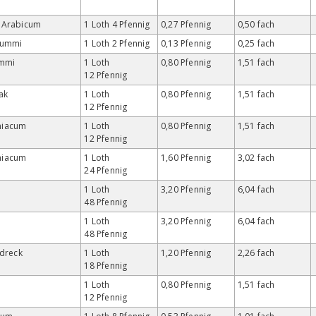
 Arabicum
1 Loth 4 Pfennig
0,27 Pfennig
0,50 fach
gummi
1 Loth 2 Pfennig
0,13 Pfennig
0,25 fach
mmi
1 Loth
0,80 Pfennig
1,51 fach
12 Pfennig
ak
1 Loth
0,80 Pfennig
1,51 fach
12 Pfennig
iacum
1 Loth
0,80 Pfennig
1,51 fach
12 Pfennig
iacum
1 Loth
1,60 Pfennig
3,02 fach
24 Pfennig
1 Loth
3,20 Pfennig
6,04 fach
48 Pfennig
e
1 Loth
3,20 Pfennig
6,04 fach
48 Pfennig
sdreck
1 Loth
1,20 Pfennig
2,26 fach
18 Pfennig
1 Loth
0,80 Pfennig
1,51 fach
12 Pfennig