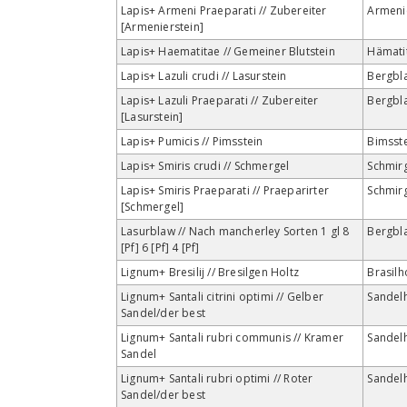
Lapis+ Armeni Praeparati // Zubereiter
Armeni
[Armenierstein]
Lapis+ Haematitae // Gemeiner Blutstein
Hämati
Lapis+ Lazuli crudi // Lasurstein
Bergbl
Lapis+ Lazuli Praeparati // Zubereiter
Bergbl
[Lasurstein]
Lapis+ Pumicis // Pimsstein
Bimsst
Lapis+ Smiris crudi // Schmergel
Schmir
Lapis+ Smiris Praeparati // Praeparirter
Schmir
[Schmergel]
Lasurblaw // Nach mancherley Sorten 1 gl 8
Bergbl
[Pf] 6 [Pf] 4 [Pf]
Lignum+ Bresilij // Bresilgen Holtz
Brasilh
Lignum+ Santali citrini optimi // Gelber
Sandel
Sandel/der best
Lignum+ Santali rubri communis // Kramer
Sandel
Sandel
Lignum+ Santali rubri optimi // Roter
Sandel
Sandel/der best