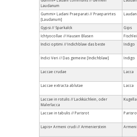
Gummi+ Ladani communis // Gemein
Lauda
Laudanum
Gummi+ Ladani Praeparati // Praeparirtes
Lauda
[Laudanum]
Gypsi // Sparkalck
Gips
Ichtyocollae // Hausen Blasen
Fischle
Indici optimi // Indichblaw das beste
Indigo
Indici Veri // Das gemeine [Indichblaw]
Indigo
Laccae crudae
Lacca
Laccae extracta ablutae
Lacca
Laccae in rotulis // Lackküchlein, oder
Kugella
Malerlacca
Laccae in tabulis // Parisrot
Parisro
Lapis+ Armeni crudi // Armenierstein
Armeni