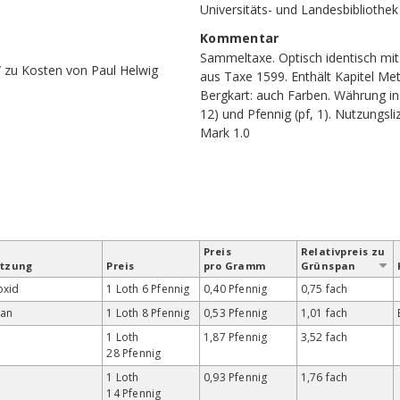
Universitäts- und Landesbibliothe
Kommentar
Sammeltaxe. Optisch identisch mit
/ zu Kosten von Paul Helwig
aus Taxe 1599. Enthält Kapitel Met
Bergkart: auch Farben. Währung in 
12) und Pfennig (pf, 1). Nutzungs
Mark 1.0
Preis
Relativ­preis zu
etzung
Preis
pro Gramm
Grün­span
oxid
1 Loth 6 Pfennig
0,40 Pfennig
0,75 fach
an
1 Loth 8 Pfennig
0,53 Pfennig
1,01 fach
1 Loth
1,87 Pfennig
3,52 fach
28 Pfennig
1 Loth
0,93 Pfennig
1,76 fach
14 Pfennig