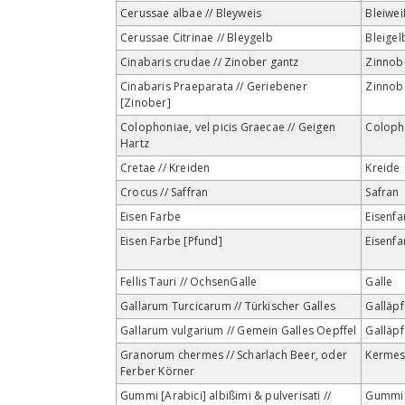
Cerussae albae // Bleyweis
Bleiwei
Cerussae Citrinae // Bleygelb
Bleigel
Cinabaris crudae // Zinober gantz
Zinnob
Cinabaris Praeparata // Geriebener
Zinnob
[Zinober]
Colophoniae, vel picis Graecae // Geigen
Colop
Hartz
Cretae // Kreiden
Kreide
Crocus // Saffran
Safran
Eisen Farbe
Eisenfa
Eisen Farbe [Pfund]
Eisenfa
Fellis Tauri // OchsenGalle
Galle
Gallarum Turcicarum // Türkischer Galles
Galläpf
Gallarum vulgarium // Gemein Galles Oepffel
Galläpf
Granorum chermes // Scharlach Beer, oder
Kerme
Ferber Körner
Gummi [Arabici] albißimi & pulverisati //
Gummi