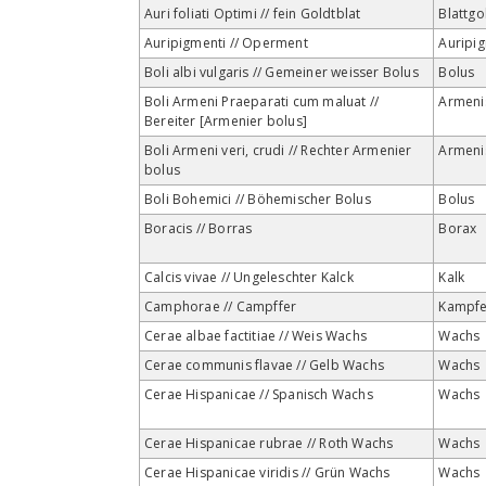
Auri foliati Optimi // fein Goldtblat
Blattgo
Auripigmenti // Operment
Auripi
Boli albi vulgaris // Gemeiner weisser Bolus
Bolus
Boli Armeni Praeparati cum maluat //
Armeni
Bereiter [Armenier bolus]
Boli Armeni veri, crudi // Rechter Armenier
Armeni
bolus
Boli Bohemici // Böhemischer Bolus
Bolus
Boracis // Borras
Borax
Calcis vivae // Ungeleschter Kalck
Kalk
Camphorae // Campffer
Kampfe
Cerae albae factitiae // Weis Wachs
Wachs
Cerae communis flavae // Gelb Wachs
Wachs
Cerae Hispanicae // Spanisch Wachs
Wachs
Cerae Hispanicae rubrae // Roth Wachs
Wachs
Cerae Hispanicae viridis // Grün Wachs
Wachs