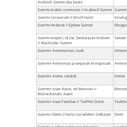
Arabisch Gummi das beste
Gummi Arabici communis // Arabisch Gummi
Gummi
Gummi Cerasorum // Kirsch Hartz
Kirsch
Gummi Hederae // Ephew Gummi
Efeugu
Gummi Iuniperi, id est, Sandaracae Arabum
Sandar
// Wacholder Gummi
Gummi+ Ammmoniaci crudi
Ammon
Gummi+ Ammoniaci praeparati et inspissati
Ammon
Gummi+ Anime candidi
Anime
Gummi+ Asae dulcis, vel Benzoes //
Benzo
Wolriechender Asant
Gummi+ Asae Faetidae // Teuffels Dreck
Teufel
Gummi+ Elemi // Hartz von wildem Oelbaum
Elemi