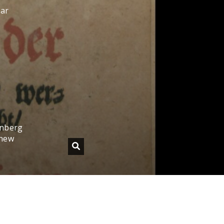
sar
enberg
 new