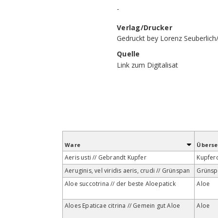
-
Verlag/Drucker
Gedruckt bey Lorenz Seuberlich
Quelle
Link zum Digitalisat
Ware
Übers
Aeris usti // Gebrandt Kupfer
Kupfer
Aeruginis, vel viridis aeris, crudi // Grünspan
Grünsp
Aloe succotrina // der beste Aloepatick
Aloe
Aloes Epaticae citrina // Gemein gut Aloe
Aloe