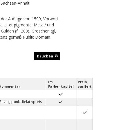
k Sachsen-Anhalt
 der Auflage von 1599, Vorwort
alla, et pigmenta. Metal/ und
Gulden (fl, 288), Groschen (gl,
lizenz gemäß Public Domain
Im
Preis
Kommentar
Farben­kapitel
variiert
Bezugspunkt Relativpreis