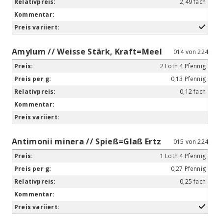
2,49 fach
Amylum // Weisse Stärk, Kraft=Meel
014 von 224
2 Loth 4 Pfennig
0,13 Pfennig
0,12 fach
Antimonii minera // Spieß=Glaß Ertz
015 von 224
1 Loth 4 Pfennig
0,27 Pfennig
0,25 fach