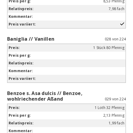
8,53 Pfennig
7,98 fach
Baniglia // Vanillen
028 von 224
1 Stück 80 Pfennig
Benzoe s. Asa dulcis // Benzoe,
wohlriechender Aßand
029 von 224
1 Loth 32 Pfennig
2,13 Pfennig
1,99 fach