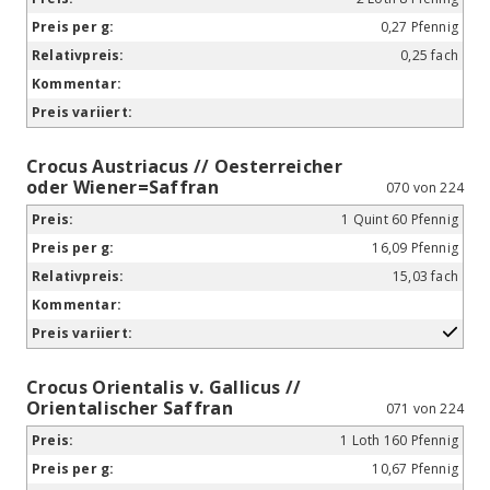
0,27 Pfennig
0,25 fach
Crocus Austriacus // Oesterreicher
oder Wiener=Saffran
070 von 224
1 Quint 60 Pfennig
16,09 Pfennig
15,03 fach
Crocus Orientalis v. Gallicus //
Orientalischer Saffran
071 von 224
1 Loth 160 Pfennig
10,67 Pfennig