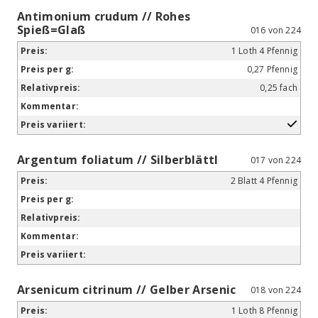
Antimonium crudum // Rohes
Spieß=Glaß
016 von 224
1 Loth 4 Pfennig
0,27 Pfennig
0,25 fach
Argentum foliatum // Silberblättl
017 von 224
2 Blatt 4 Pfennig
Arsenicum citrinum // Gelber Arsenic
018 von 224
1 Loth 8 Pfennig