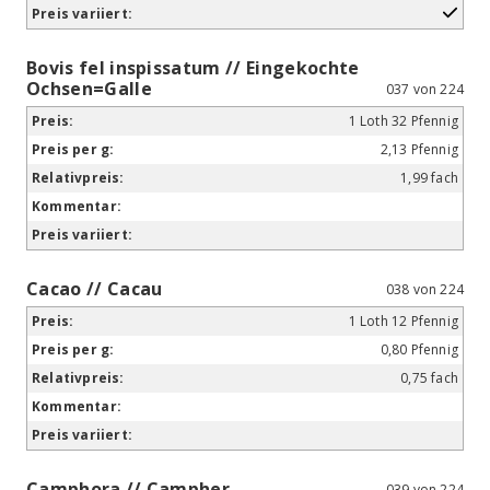
Bovis fel inspissatum // Eingekochte
Ochsen=Galle
037 von 224
1 Loth 32 Pfennig
2,13 Pfennig
1,99 fach
Cacao // Cacau
038 von 224
1 Loth 12 Pfennig
0,80 Pfennig
0,75 fach
Camphora // Campher
039 von 224