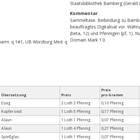
Staatsbibliothek Bamberg (Gerald
Kommentar
Sammeltaxe. Beibindung zu Bamber
beauftragtes Digitalisat vor. Währun
(beta, 12) und Pfennigen (pf, 1). 
Domain Mark 1.0.
harm. q 1#1, UB Würzburg Med. q
Preis
Übersetzung
Preis
pro Gramm
Essig
2 Loth 3 Pfennig
0,10 Pfennig
Kupferoxid
1 Loth 5 Pfennig
0,17 Pfennig
Alaun
1 Loth 1 Pfennig
0,07 Pfennig
Alaun
1 Loth 4 Pfennig
0,27 Pfennig
Spießglas
1 Loth 1 Pfennig
0,07 Pfennig