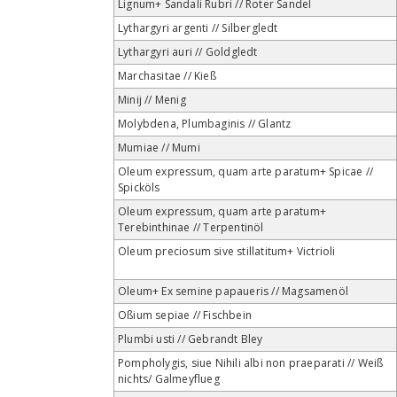
Lignum+ Sandali Rubri // Roter Sandel
Lythargyri argenti // Silbergledt
Lythargyri auri // Goldgledt
Marchasitae // Kieß
Minij // Menig
Molybdena, Plumbaginis // Glantz
Mumiae // Mumi
Oleum expressum, quam arte paratum+ Spicae //
Spicköls
Oleum expressum, quam arte paratum+
Terebinthinae // Terpentinöl
Oleum preciosum sive stillatitum+ Victrioli
Oleum+ Ex semine papaueris // Magsamenöl
Oßium sepiae // Fischbein
Plumbi usti // Gebrandt Bley
Pompholygis, siue Nihili albi non praeparati // Weiß
nichts/ Galmeyflueg