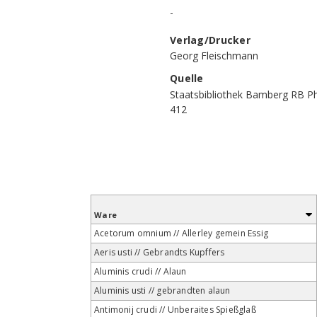
-
Verlag/Drucker
Georg Fleischmann
Quelle
Staatsbibliothek Bamberg RB P
412
Ware
Acetorum omnium // Allerley gemein Essig
Aeris usti // Gebrandts Kupffers
Aluminis crudi // Alaun
Aluminis usti // gebrandten alaun
Antimonij crudi // Unberaites Spießglaß