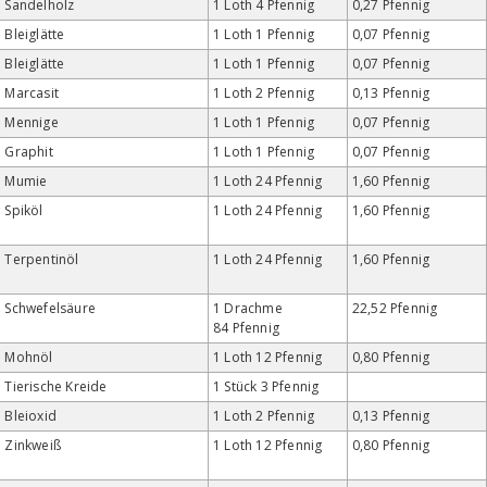
Sandelholz
1 Loth 4 Pfennig
0,27 Pfennig
Bleiglätte
1 Loth 1 Pfennig
0,07 Pfennig
Bleiglätte
1 Loth 1 Pfennig
0,07 Pfennig
Marcasit
1 Loth 2 Pfennig
0,13 Pfennig
Mennige
1 Loth 1 Pfennig
0,07 Pfennig
Graphit
1 Loth 1 Pfennig
0,07 Pfennig
Mumie
1 Loth 24 Pfennig
1,60 Pfennig
Spiköl
1 Loth 24 Pfennig
1,60 Pfennig
Terpentinöl
1 Loth 24 Pfennig
1,60 Pfennig
Schwefelsäure
1 Drachme
22,52 Pfennig
84 Pfennig
Mohnöl
1 Loth 12 Pfennig
0,80 Pfennig
Tierische Kreide
1 Stück 3 Pfennig
Bleioxid
1 Loth 2 Pfennig
0,13 Pfennig
Zinkweiß
1 Loth 12 Pfennig
0,80 Pfennig