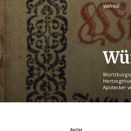
Vorred
Wür
Würtzburgis
Hertzogthum
Apotecker v
Autor