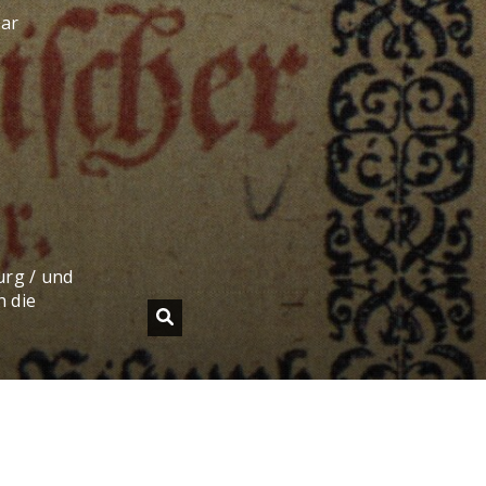
sar
urg / und
h die