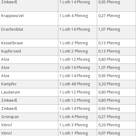
Zinkweiß
1 Loth 14 Pfennig
0,93 Pfennig
Krappwurzel
1 Loth 4 Pfennig
0,27 Pfennig
Drachenblut
1 Loth 16 Pfennig
1,07 Pfennig
Kesselbraun
1 Loth 2 Pfennig
0,13 Pfennig
Kupferoxid
1 Loth 2 Pfennig
0,13 Pfennig
Aloe
1 Loth 12 Pfennig
0,80 Pfennig
Aloe
1 Loth 16 Pfennig
1,07 Pfennig
Aloe
1 Loth 14 Pfennig
0,93 Pfennig
Kampfer
1 Loth 48 Pfennig
3,20 Pfennig
Laudanum
1 Loth 12 Pfennig
0,80 Pfennig
Zinkweiß
1 Loth 12 Pfennig
0,80 Pfennig
Zinkweiß
1 Loth 14 Pfennig
0,93 Pfennig
Grünspan
1 Loth 4 Pfennig
0,27 Pfennig
Vitriol
1 Loth 3 Pfennig
0,20 Pfennig
Vitriol
1 Loth 1 Pfennig
0,07 Pfennig