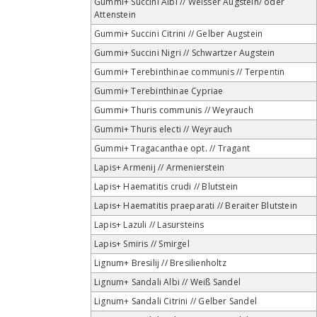
Gummi+ Succini Albi // Weisser Augstein/ oder
Attenstein
Gummi+ Succini Citrini // Gelber Augstein
Gummi+ Succini Nigri // Schwartzer Augstein
Gummi+ Terebinthinae communis // Terpentin
Gummi+ Terebinthinae Cypriae
Gummi+ Thuris communis // Weyrauch
Gummi+ Thuris electi // Weyrauch
Gummi+ Tragacanthae opt. // Tragant
Lapis+ Armenij // Armenierstein
Lapis+ Haematitis crudi // Blutstein
Lapis+ Haematitis praeparati // Beraiter Blutstein
Lapis+ Lazuli // Lasursteins
Lapis+ Smiris // Smirgel
Lignum+ Bresilij // Bresilienholtz
Lignum+ Sandali Albi // Weiß Sandel
Lignum+ Sandali Citrini // Gelber Sandel