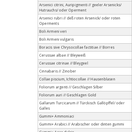
Arsenici citrini, Auripigmenti // geeler Arsenicks/
Hutrauchs/ oder Operment
Arsenici rubri // deß roten Arsenick/ oder roten
Operments
Boli Armeni veri
Boli Armeni vulgaris
Boracis sive Chrysocollae factitiae // Borres
Cerussae albae // Bleyweiß
Cerussae citrinae // Bleygeel
Cinnabaris // Zinober
Collae piscium, Ichtiocollae // Hausenblasen
Foliorum argenti // Geschlagen Silber
Foliorum auri // Geschlagen Gold
Gallarum Turcicarum // Türckisch Gallöpffel/ oder
Galles
Gummi+ Ammoniaci
Gummi+ Arabici // Arabischer oder dinten gummi