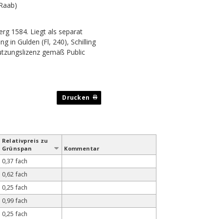
 Raab)
g 1584. Liegt als separat
g in Gulden (Fl, 240), Schilling
Nutzungslizenz gemäß Public
Relativ­preis zu
Grün­span
Kommentar
0,37 fach
0,62 fach
0,25 fach
0,99 fach
0,25 fach