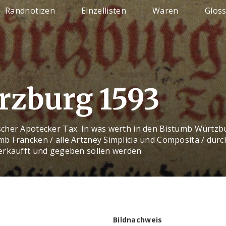
Randnotizen
Einzellisten
Waren
Glos
zburg 1593
cher Apotecker Tax. In was werth in den Bistumb Würtzb
b Francken / alle Artzney Simplicia und Composita / durc
erkaufft und gegeben sollen werden
Bildnachweis