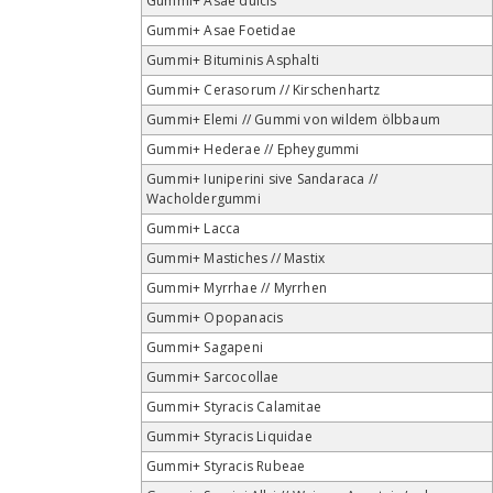
Gummi+ Asae dulcis
Gummi+ Asae Foetidae
Gummi+ Bituminis Asphalti
Gummi+ Cerasorum // Kirschenhartz
Gummi+ Elemi // Gummi von wildem ölbbaum
Gummi+ Hederae // Epheygummi
Gummi+ Iuniperini sive Sandaraca //
Wacholdergummi
Gummi+ Lacca
Gummi+ Mastiches // Mastix
Gummi+ Myrrhae // Myrrhen
Gummi+ Opopanacis
Gummi+ Sagapeni
Gummi+ Sarcocollae
Gummi+ Styracis Calamitae
Gummi+ Styracis Liquidae
Gummi+ Styracis Rubeae