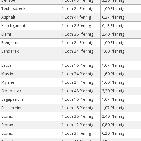
Benzoe
1 Loth 48 Pfennig
3,20 Pfennig
Teufelsdreck
1 Loth 24 Pfennig
1,60 Pfennig
Asphalt
1 Loth 4 Pfennig
0,27 Pfennig
Kirschgummi
1 Loth 2 Pfennig
0,13 Pfennig
Elemi
1 Loth 36 Pfennig
2,40 Pfennig
Efeugummi
1 Loth 24 Pfennig
1,60 Pfennig
Sandarak
1 Loth 24 Pfennig
1,60 Pfennig
Lacca
1 Loth 16 Pfennig
1,07 Pfennig
Mastix
1 Loth 24 Pfennig
1,60 Pfennig
Myrrhe
1 Loth 24 Pfennig
1,60 Pfennig
Opopanax
1 Loth 48 Pfennig
3,20 Pfennig
Sagapenum
1 Loth 16 Pfennig
1,07 Pfennig
Fleischleim
1 Loth 16 Pfennig
1,07 Pfennig
Storax
1 Loth 36 Pfennig
2,40 Pfennig
Storax
1 Loth 12 Pfennig
0,80 Pfennig
Storax
1 Loth 3 Pfennig
0,20 Pfennig