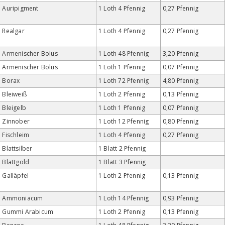
Auripigment
1 Loth 4 Pfennig
0,27 Pfennig
Realgar
1 Loth 4 Pfennig
0,27 Pfennig
Armenischer Bolus
1 Loth 48 Pfennig
3,20 Pfennig
Armenischer Bolus
1 Loth 1 Pfennig
0,07 Pfennig
Borax
1 Loth 72 Pfennig
4,80 Pfennig
Bleiweiß
1 Loth 2 Pfennig
0,13 Pfennig
Bleigelb
1 Loth 1 Pfennig
0,07 Pfennig
Zinnober
1 Loth 12 Pfennig
0,80 Pfennig
Fischleim
1 Loth 4 Pfennig
0,27 Pfennig
Blattsilber
1 Blatt 2 Pfennig
Blattgold
1 Blatt 3 Pfennig
Galläpfel
1 Loth 2 Pfennig
0,13 Pfennig
Ammoniacum
1 Loth 14 Pfennig
0,93 Pfennig
Gummi Arabicum
1 Loth 2 Pfennig
0,13 Pfennig