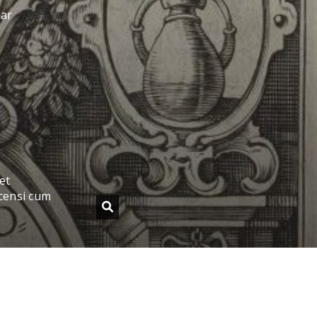
sar
et
censi cum