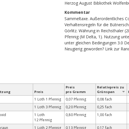
Herzog August Bibliothek Wolfenbü
Kommentar
Sammeltaxe. Außerordentliches Co
Verhaltensregeln für die Bütnersc
Görlitz. Währung in Reichsthaler (2
Pfennig (M Delta, 1). Nutzung un
unter gleichen Bedingungen 3.0 De
Neugierig geworden?
Link zur Ran
Preis
Relativ­preis zu
etzung
Preis
pro Gramm
Grün­span
1 Loth 1 Pfennig
0,07 Pfennig
0,08 fach
1 Loth 3 Pfennig
0,20 Pfennig
0,25 fach
oxid
1 Loth
0,80 Pfennig
1,00 fach
12 Pfennig
braun
1 Loth 2 Pfennig
0,13 Pfennig
0,17 fach