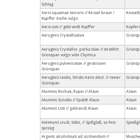
Schlag
Aeris squamae tenioris // Kessel braun /
Kessel
Kupffer Asche vulgo
Aeris usti // gebrandt Kupffer
Kupfer
Aeruginis Crystallisatae
Grünsp
Aeruginis Crystallor. perlucidae // destillirt
Grünsp
Grünspan vulgo vide Chymica
Aeruginis pulverisatae // gestossen
Grünsp
Grünspan
Aeruginis rasilis, Viridis Aeris elect. // reiner
Grünsp
Grünspan
Aluminis Rochae, Rupei // Alaun
Alaun
Aluminis Scissilis // Spaldt Alaun
Alaun
Aluminis Usti // gebrandt Alaun
Alaun
Antimonii crudi, Stibii, // Spißglaß, so fein
Spießgl
spissig
Argenti alcoholisati ad scribendum //
Muschel