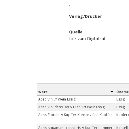
-
Verlag/Drucker
-
Quelle
Link zum Digitalisat
Ware
Übers
Acet. Vini // Wein Essig
Essig
Acet. Vini destillati // Distillirt Wein Essig
Essig
Aeris Florum // Kupffer Körnlin / fein Kupffer
Kupfer
Aeris squamae crassioris // Kupffer hammer
Kessel