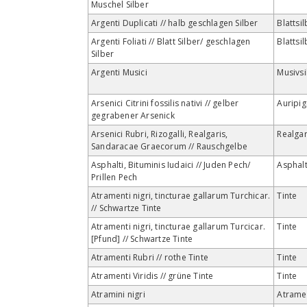
Muschel Silber
Argenti Duplicati // halb geschlagen Silber
Blattsi
Argenti Foliati // Blatt Silber/ geschlagen
Blattsi
Silber
Argenti Musici
Musivsi
Arsenici Citrini fossilis nativi // gelber
Auripi
gegrabener Arsenick
Arsenici Rubri, Rizogalli, Realgaris,
Realga
Sandaracae Graecorum // Rauschgelbe
Asphalti, Bituminis Iudaici // Juden Pech/
Asphal
Prillen Pech
Atramenti nigri, tincturae gallarum Turchicar.
Tinte
// Schwartze Tinte
Atramenti nigri, tincturae gallarum Turcicar.
Tinte
[Pfund] // Schwartze Tinte
Atramenti Rubri // rothe Tinte
Tinte
Atramenti Viridis // grüne Tinte
Tinte
Atramini nigri
Atrame