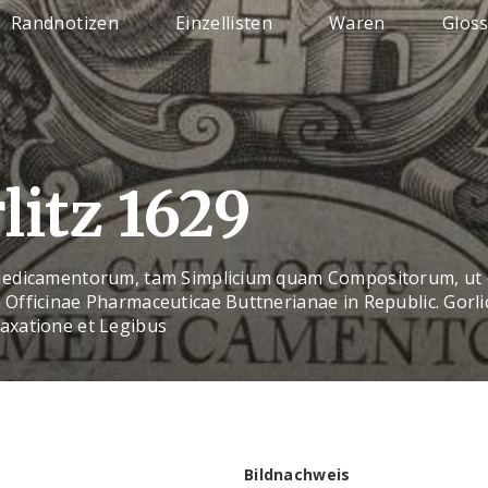
Randnotizen
Einzellisten
Waren
Glos
litz 1629
edicamentorum, tam Simplicium quam Compositorum, ut 
Officinae Pharmaceuticae Buttnerianae in Republic. Gorli
xatione et Legibus
Bildnachweis