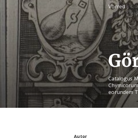
Vorred
Gör
Catalogus M
Chymicorum 
eorundem Ta
Autor