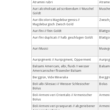
Atramini rubri
Atrame
Auri alcoholisati ad scribendum // Muschel
Musche
Goldt
Auri Bicoloris Magdeburgensis //
Zwisch
Magdeburgisch Zwisch Gold
Auri fini // fein Goldt
Blattgo
Auri fini duplicati // halb geschlagen Goldt
Blattgo
Auri Musici
Musivg
Auripigmenti // Auripigment, Opperment
Auripi
Balsami Americani, albi, fluidi // weisser
Balsam
Americanischer flissender Balsam
Berggrün, Vide Mineralia
Berggr
Boli albi Silesiaci // Weisser Schlesischer
Bolus
Bolus
Boli Armeni veri Orientalis // Armenischer
Armeni
Bolus
Boli Armeni veri praeparati // abgeriebener
Armeni