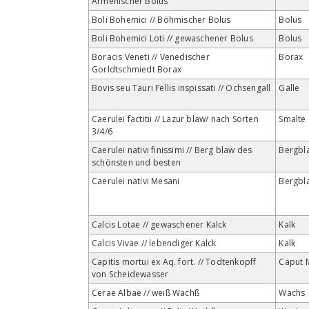
Armenischer Bolus
Boli Bohemici // Böhmischer Bolus
Bolus
Boli Bohemici Loti // gewaschener Bolus
Bolus
Boracis Veneti // Venedischer
Borax
Gorldtschmiedt Borax
Bovis seu Tauri Fellis inspissati // Ochsengall
Galle
Caerulei factitii // Lazur blaw/ nach Sorten
Smalte
3/4/6
Caerulei nativi finissimi // Berg blaw des
Bergbl
schönsten und besten
Caerulei nativi Mesani
Bergbl
Calcis Lotae // gewaschener Kalck
Kalk
Calcis Vivae // lebendiger Kalck
Kalk
Capitis mortui ex Aq. fort. // Todtenkopff
Caput 
von Scheidewasser
Cerae Albae // weiß Wachß
Wachs