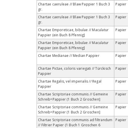
Chartae caeruleae // Blaw Pappier 1 Buch 3
Papier
gr.
Chartae caeruleae // Blaw Pappier 1 Buch 3
Papier
gr.
Chartae Emporeticae, bibulae // Maculatur
Papier
Pappier (ein Buch 8 Pfennig]
Chartae Emporeticae, bibulae // Maculatur
Papier
Pappier (ein Buch 8 Pfennig]
Chartae Medianae // Median Pappier
Papier
Chartae Pictae, coloris variegati // Türckisch
Papier
Pappier
Chartae Regalis, vel imperialis // Regal
Papier
Pappier
Chartae Scriptoriae communis // Gemeine
Papier
Schreib=Pappier (1 Buch 2 Groschen]
Chartae Scriptoriae communis // Gemeine
Papier
Schreib=Pappier (1 Buch 2 Groschen]
Chartae Scriptoriae communis ad filtrandum
Papier
// Filtrier Papier (1 Buch 1 Groschen 6