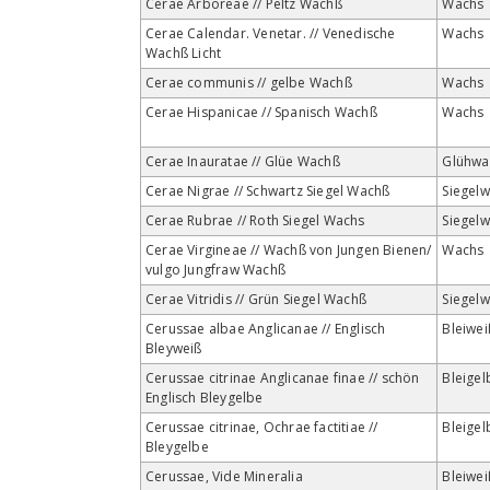
Cerae Arboreae // Peltz Wachß
Wachs
Cerae Calendar. Venetar. // Venedische
Wachs
Wachß Licht
Cerae communis // gelbe Wachß
Wachs
Cerae Hispanicae // Spanisch Wachß
Wachs
Cerae Inauratae // Glüe Wachß
Glühwa
Cerae Nigrae // Schwartz Siegel Wachß
Siegel
Cerae Rubrae // Roth Siegel Wachs
Siegel
Cerae Virgineae // Wachß von Jungen Bienen/
Wachs
vulgo Jungfraw Wachß
Cerae Vitridis // Grün Siegel Wachß
Siegel
Cerussae albae Anglicanae // Englisch
Bleiwei
Bleyweiß
Cerussae citrinae Anglicanae finae // schön
Bleigel
Englisch Bleygelbe
Cerussae citrinae, Ochrae factitiae //
Bleigel
Bleygelbe
Cerussae, Vide Mineralia
Bleiwei