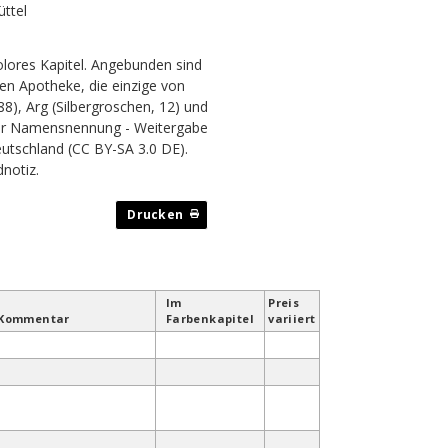
ttel
lores Kapitel. Angebunden sind
hen Apotheke, die einzige von
88), Arg (Silbergroschen, 12) und
ter Namensnennung - Weitergabe
utschland (CC BY-SA 3.0 DE).
dnotiz
.
Im
Preis
Kommentar
Farben­kapitel
variiert