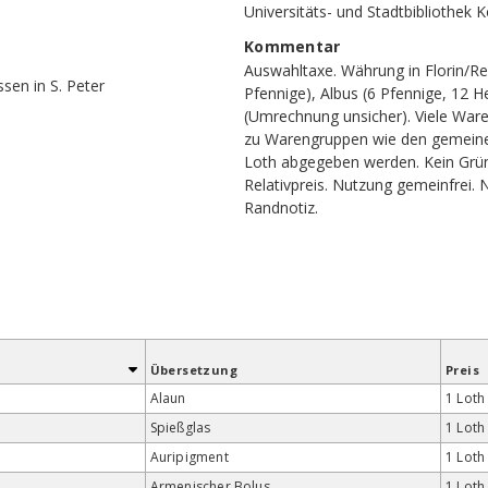
Universitäts- und Stadtbibliothek K
Kommentar
Auswahltaxe. Währung in Florin/Rei
sen in S. Peter
Pfennige), Albus (6 Pfennige, 12 He
(Umrechnung unsicher). Viele Wa
zu Warengruppen wie den gemeinen
Loth abgegeben werden. Kein Grüns
Relativpreis. Nutzung gemeinfrei.
Randnotiz
.
Übersetzung
Preis
Alaun
1 Loth
Spießglas
1 Loth
Auripigment
1 Loth
Armenischer Bolus
1 Loth