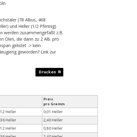
öln
chstaler (78 Albus, 468
ller) und Heller (1/2 Pfennig)
ren werden zusammengefaßt z.B.
 Ölen, die dann zu 2 Alb. pro
pan gelistet -> kein
 Neugierig geworden?
Link zur
Preis
pro Gramm
 12 Heller
0,01 Heller
 36 Heller
2,40 Heller
 12 Heller
0,80 Heller
 36 Heller
2,40 Heller