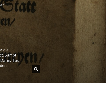
sar
/ die
dt. Sampt
 Dann: Tax
 den