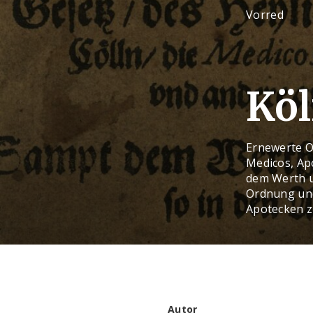
Vorred
Köl
Ernewerte Or
Medicos, Ap
dem Werth u
Ordnung und
Apotecken z
Autor