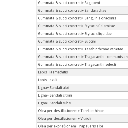
Gummata & succi concreti+ Sagapeni
Gummata & succi concreti+ Sandarachae
Gummata & succi concreti+ Sanguinis draconis
Gummata & succi concreti+ Styracis Calamitae
Gummata & succi concreti+ Styracis liquidae
Gummata & succi concreti+ Succini
Gummata & succi concreti+ Terebinthimae venetae
Gummata & succi concreti+ Tragacanthi communis an
Gummata & succi concreti+ Tragacanthi selecti
Lapis Haemathitis
Lapis Lazuli
Ligna+ Sandali albi
Ligna+ Sandali citrini
Ligna+ Sandali rubri
Olea per destillationem+ Terebinthinae
Olea per destillationem+ Vitrioli
Olea per expreßionem+ Papaueris albi