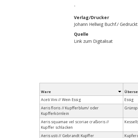
-
Verlag/Drucker
Johann Hellwig Buchf./ Gedruck
Quelle
Link zum Digitalisat
Ware
Übers
Aceti Vini // Wein Essig
Essig
Aeris floris // Kupfferblum/ oder
Grünsp
Kupfferkörnlein
Aeris squamae vel scoriae craßioris //
Kessel
Kupffer schlacken
Aeris usti // Gebrandt Kupffer
Kupfer