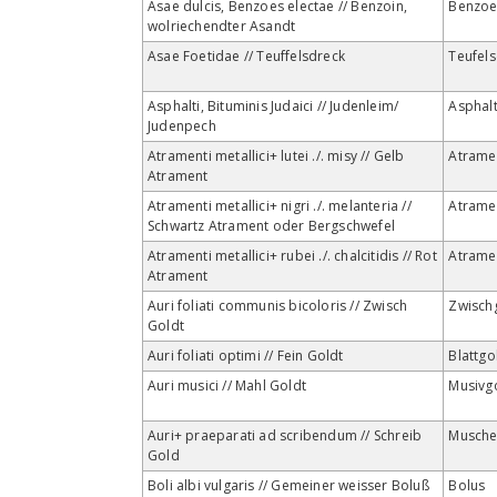
Asae dulcis, Benzoes electae // Benzoin,
Benzo
wolriechendter Asandt
Asae Foetidae // Teuffelsdreck
Teufel
Asphalti, Bituminis Judaici // Judenleim/
Asphal
Judenpech
Atramenti metallici+ lutei ./. misy // Gelb
Atrame
Atrament
Atramenti metallici+ nigri ./. melanteria //
Atrame
Schwartz Atrament oder Bergschwefel
Atramenti metallici+ rubei ./. chalcitidis // Rot
Atrame
Atrament
Auri foliati communis bicoloris // Zwisch
Zwisch
Goldt
Auri foliati optimi // Fein Goldt
Blattgo
Auri musici // Mahl Goldt
Musivg
Auri+ praeparati ad scribendum // Schreib
Musche
Gold
Boli albi vulgaris // Gemeiner weisser Boluß
Bolus