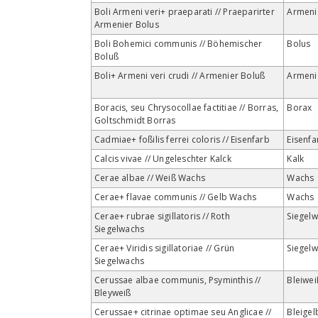
Boli Armeni veri+ praeparati // Praeparirter
Armeni
Armenier Bolus
Boli Bohemici communis // Böhemischer
Bolus
Boluß
Boli+ Armeni veri crudi // Armenier Boluß
Armeni
Boracis, seu Chrysocollae factitiae // Borras,
Borax
Goltschmidt Borras
Cadmiae+ foßilis ferrei coloris // Eisenfarb
Eisenfa
Calcis vivae // Ungeleschter Kalck
Kalk
Cerae albae // Weiß Wachs
Wachs
Cerae+ flavae communis // Gelb Wachs
Wachs
Cerae+ rubrae sigillatoris // Roth
Siegel
Siegelwachs
Cerae+ Viridis sigillatoriae // Grün
Siegel
Siegelwachs
Cerussae albae communis, Psyminthis //
Bleiwei
Bleyweiß
Cerussae+ citrinae optimae seu Anglicae //
Bleigel