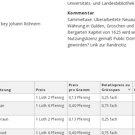
Universitäts- und Landesbibliothe
Kommentar
Sammeltaxe. Überarbeitete Neuauf
t bey Johann Röhnern
Währung in Gulden, Groschen und 
Bergarten Kapitel von 1625 wird wi
Nutzungslizenz gemäß Public Doma
geworden?
Link zur Randnotiz
.
Preis
Relativ­preis zu
etzung
Preis
pro Gramm
Grün­span
1 Loth 2 Pfennig
0,13 Pfennig
0,25 fach
an
1 Loth 6 Pfennig
0,40 Pfennig
0,75 fach
braun
1 Loth 2 Pfennig
0,13 Pfennig
0,25 fach
oxid
1 Loth 6 Pfennig
0,40 Pfennig
0,75 fach