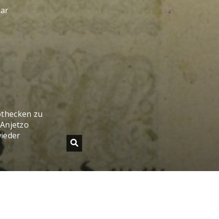
sar
othecken zu
 Anjetzo
ieder