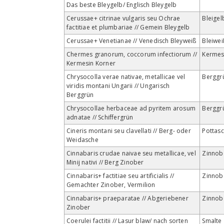
Das beste Bleygelb/ Englisch Bleygelb
Cerussae+ citrinae vulgaris seu Ochrae
Bleigel
factitiae et plumbariae // Gemein Bleygelb
Cerussae+ Venetianae // Venedisch Bleyweiß
Bleiwei
Chermes granorum, coccorum infectiorum //
Kerme
Kermesin Korner
Chrysocolla verae nativae, metallicae vel
Berggr
viridis montani Ungarii // Ungarisch
Berggrün
Chrysocollae herbaceae ad pyritem arosum
Berggr
adnatae // Schiffergrün
Cineris montani seu clavellati // Berg- oder
Pottas
Weidasche
Cinnabaris crudae naivae seu metallicae, vel
Zinnob
Minij nativi // Berg Zinober
Cinnabaris+ factitiae seu artificialis //
Zinnob
Gemachter Zinober, Vermilion
Cinnabaris+ praeparatae // Abgeriebener
Zinnob
Zinober
Coerulei factitii // Lasur blaw/ nach sorten
Smalte