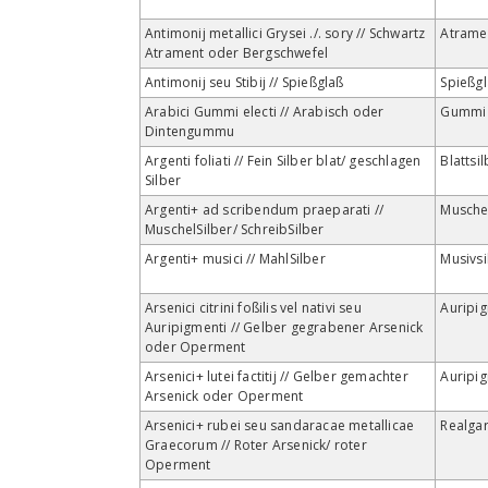
Antimonij metallici Grysei ./. sory // Schwartz
Atrame
Atrament oder Bergschwefel
Antimonij seu Stibij // Spießglaß
Spießgl
Arabici Gummi electi // Arabisch oder
Gummi
Dintengummu
Argenti foliati // Fein Silber blat/ geschlagen
Blattsi
Silber
Argenti+ ad scribendum praeparati //
Muschel
MuschelSilber/ SchreibSilber
Argenti+ musici // MahlSilber
Musivsi
Arsenici citrini foßilis vel nativi seu
Auripi
Auripigmenti // Gelber gegrabener Arsenick
oder Operment
Arsenici+ lutei factitij // Gelber gemachter
Auripi
Arsenick oder Operment
Arsenici+ rubei seu sandaracae metallicae
Realga
Graecorum // Roter Arsenick/ roter
Operment