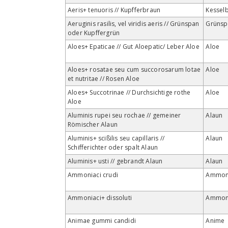
Aeris+ tenuoris // Kupfferbraun
Kessel
Aeruginis rasilis, vel viridis aeris // Grünspan
Grünsp
oder Kupffergrün
Aloes+ Epaticae // Gut Aloepatic/ Leber Aloe
Aloe
Aloes+ rosatae seu cum succorosarum lotae
Aloe
et nutritae // Rosen Aloe
Aloes+ Succotrinae // Durchsichtige rothe
Aloe
Aloe
Aluminis rupei seu rochae // gemeiner
Alaun
Römischer Alaun
Aluminis+ scißilis seu capillaris //
Alaun
Schifferichter oder spalt Alaun
Aluminis+ usti // gebrandt Alaun
Alaun
Ammoniaci crudi
Ammon
Ammoniaci+ dissoluti
Ammon
Animae gummi candidi
Anime