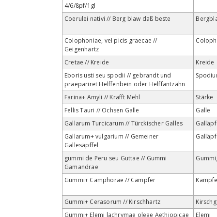
4/6/8pf/1gl
Coerulei nativi // Berg blaw daß beste
Bergbl
Colophoniae, vel picis graecae //
Colop
Geigenhartz
Cretae // Kreide
Kreide
Eboris usti seu spodii // gebrandt und
Spodi
praepariret Helffenbein oder Helffantzähn
Farina+ Amyli // Krafft Mehl
Stärke
Fellis Tauri // Ochsen Galle
Galle
Gallarum Turcicarum // Türckischer Galles
Galläpf
Gallarum+ vulgarium // Gemeiner
Galläpf
Gallesäpffel
gummi de Peru seu Guttae // Gummi
Gummig
Gamandrae
Gummi+ Camphorae // Campfer
Kampfe
Gummi+ Cerasorum // Kirschhartz
Kirsch
Gummi+ Elemi lachrymae oleae Aethiopicae
Elemi